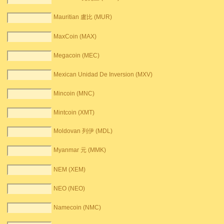
Mauritian 盧比 (MUR)
MaxCoin (MAX)
Megacoin (MEC)
Mexican Unidad De Inversion (MXV)
Mincoin (MNC)
Mintcoin (XMT)
Moldovan 列伊 (MDL)
Myanmar 元 (MMK)
NEM (XEM)
NEO (NEO)
Namecoin (NMC)