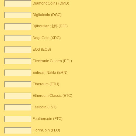
DiamondCoins (DMD)
Digitalcoin (DGC)
Djiboutian 法郎 (DJF)
DogeCoin (XDG)
EOS (EOS)
Electronic Gulden (EFL)
Eritrean Nakfa (ERN)
Ethereum (ETH)
Ethereum Classic (ETC)
Fastcoin (FST)
Feathercoin (FTC)
FlorinCoin (FLO)