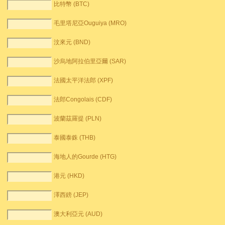
比特幣 (BTC)
毛里塔尼亞Ouguiya (MRO)
汶來元 (BND)
沙烏地阿拉伯里亞爾 (SAR)
法國太平洋法郎 (XPF)
法郎Congolais (CDF)
波蘭茲羅提 (PLN)
泰國泰銖 (THB)
海地人的Gourde (HTG)
港元 (HKD)
澤西鎊 (JEP)
澳大利亞元 (AUD)