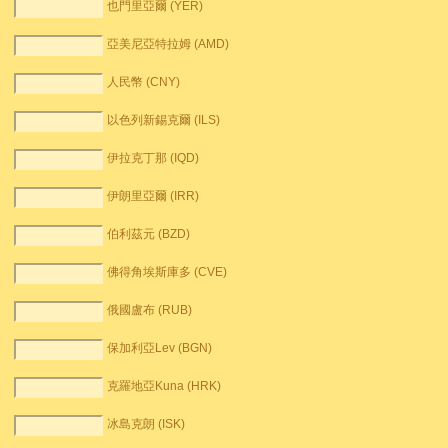
也門里亞爾 (YER)
亞美尼亞特拉姆 (AMD)
人民幣 (CNY)
以色列新錫克爾 (ILS)
伊拉克丁那 (IQD)
伊朗里亞爾 (IRR)
伯利茲元 (BZD)
佛得角埃斯庫多 (CVE)
俄國盧布 (RUB)
保加利亞Lev (BGN)
克羅地亞Kuna (HRK)
冰島克朗 (ISK)