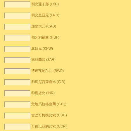
利比亞丁那 (LYD)
利比里亞元 (LRD)
加拿大元 (CAD)
匈牙利福林 (HUF)
北韓元 (KPW)
南非蘭特 (ZAR)
博茨瓦納Pula (BWP)
印度尼西亞盧比 (IDR)
印度盧比 (INR)
危地馬拉格查爾 (GTQ)
古巴可轉換比索 (CUC)
哥倫比亞的比索 (COP)