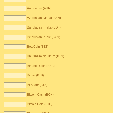
Auroracoin (AUR)
Azerbaijani Manat (AZN)
Bangladeshi Taka (BDT)
Belarusian Ruble (BYN)
BetaCoin (BET)
Bhutanese Ngultrum (BTN)
Binance Coin (BNB)
BitBar (BTB)
BitShare (BTS)
Bitcoin Cash (BCH)
Bitcoin Gold (BTG)