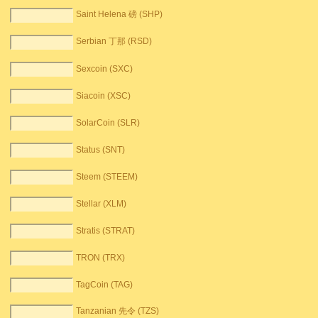
Saint Helena 磅 (SHP)
Serbian 丁那 (RSD)
Sexcoin (SXC)
Siacoin (XSC)
SolarCoin (SLR)
Status (SNT)
Steem (STEEM)
Stellar (XLM)
Stratis (STRAT)
TRON (TRX)
TagCoin (TAG)
Tanzanian 先令 (TZS)