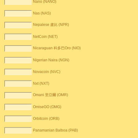
Nano (NANO)
Nas (NAS)
Nepalese 盧比 (NPR)
NetCoin (NET)
Nicaraguan 科多巴Oro (NIO)
Nigerian Naira (NGN)
Novacoin (NVC)
Nxt (NXT)
Omani 里亞爾 (OMR)
OmiseGO (OMG)
Orbitcoin (ORB)
Panamanian Balboa (PAB)