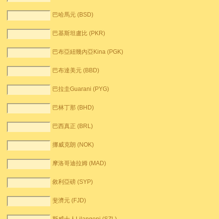
巴哈馬元 (BSD)
巴基斯坦盧比 (PKR)
巴布亞紐幾內亞Kina (PGK)
巴布達美元 (BBD)
巴拉圭Guarani (PYG)
巴林丁那 (BHD)
巴西真正 (BRL)
挪威克朗 (NOK)
摩洛哥迪拉姆 (MAD)
敘利亞磅 (SYP)
斐濟元 (FJD)