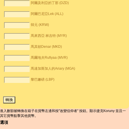
阿爾及利亞的丁那 (DZD)
阿爾巴尼亞Lek (ALL)
韓元 (KRW)
馬來西亞 林吉特 (MYR)
馬其頓Denar (MKD)
馬爾地夫Rufiyaa (MVR)
馬達加斯加人的Ariary (MGA)
黎巴嫩磅 (LBP)
進入數額被轉換在箱子在貨幣左邊和按"改變信仰者" 按鈕。顯示捷克Koruny 並且一
其它貨幣點擊其他貨幣。
選項