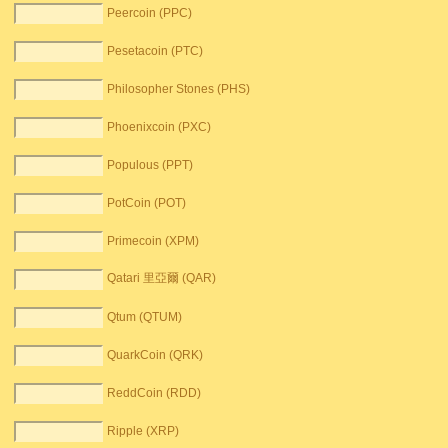
Peercoin (PPC)
Pesetacoin (PTC)
Philosopher Stones (PHS)
Phoenixcoin (PXC)
Populous (PPT)
PotCoin (POT)
Primecoin (XPM)
Qatari 里亞爾 (QAR)
Qtum (QTUM)
QuarkCoin (QRK)
ReddCoin (RDD)
Ripple (XRP)