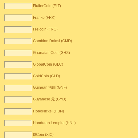
FlutterCoin (FLT)
Franko (FRK)
Freicoin (FRC)
Gambian Dalasi (GMD)
Ghanaian Cedi (GHS)
GlobalCoin (GLC)
GoldCoin (GLD)
Guinean 法郎 (GNF)
Guyanese 元 (GYD)
HoboNickel (HBN)
Honduran Lempira (HNL)
I0Coin (XIC)