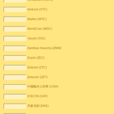
Vertcoin (VTC)
Walton (WTC)
WorldCoin (WDC)
Yacoin (YAC)
Zambian Kwacha (ZMW)
Zcash (ZEC)
Zeitcoin (ZTC)
Zetacoin (ZET)
中國離岸人民幣 (CNH)
中非CFA (XAF)
丹麥克朗 (DKK)