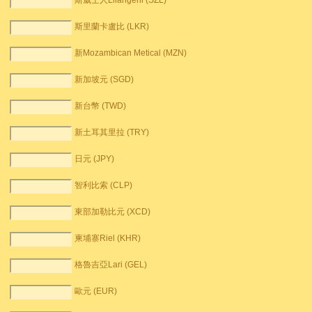
斯威士人Lilangeni (SZL)
斯里蘭卡盧比 (LKR)
新Mozambican Metical (MZN)
新加坡元 (SGD)
新台幣 (TWD)
新土耳其里拉 (TRY)
日元 (JPY)
智利比索 (CLP)
東部加勒比元 (XCD)
柬埔寨Riel (KHR)
格魯吉亞Lari (GEL)
歐元 (EUR)