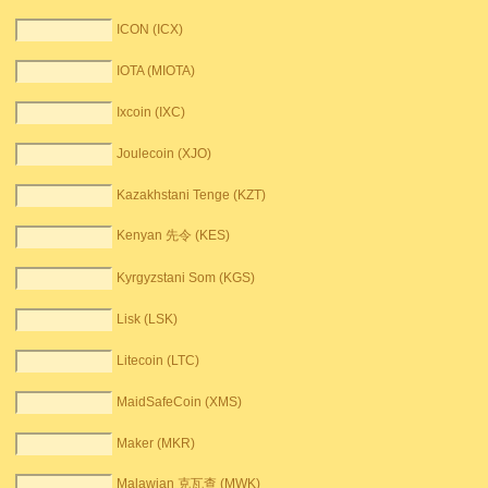
ICON (ICX)
IOTA (MIOTA)
Ixcoin (IXC)
Joulecoin (XJO)
Kazakhstani Tenge (KZT)
Kenyan 先令 (KES)
Kyrgyzstani Som (KGS)
Lisk (LSK)
Litecoin (LTC)
MaidSafeCoin (XMS)
Maker (MKR)
Malawian 克瓦查 (MWK)