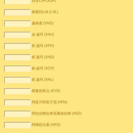
西非CFA (XOF)
賴索托Loti (LSL)
越南盾 (VND)
金 盎司 (XAU)
鈀 盎司 (XPD)
銀 盎司 (XAG)
銅 盎司 (XCP)
鋁 盎司 (XAL)
開曼群島元 (KYD)
阿富汗阿富汗尼 (AFN)
阿拉伯聯合酋長國迪拉姆 (AED)
阿根廷比索 (ARS)