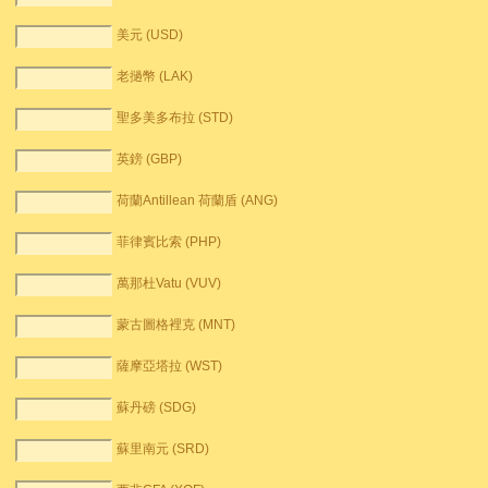
美元 (USD)
老撾幣 (LAK)
聖多美多布拉 (STD)
英鎊 (GBP)
荷蘭Antillean 荷蘭盾 (ANG)
菲律賓比索 (PHP)
萬那杜Vatu (VUV)
蒙古圖格裡克 (MNT)
薩摩亞塔拉 (WST)
蘇丹磅 (SDG)
蘇里南元 (SRD)