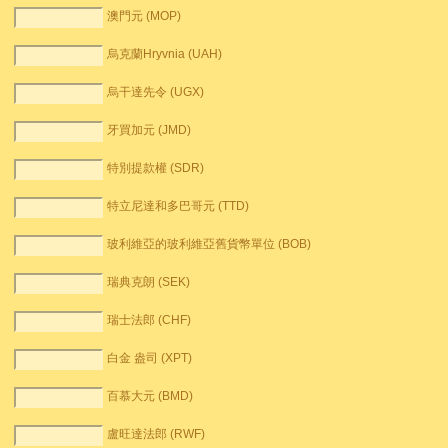
澳門元 (MOP)
烏克蘭Hryvnia (UAH)
烏干達先令 (UGX)
牙買加元 (JMD)
特別提款權 (SDR)
特立尼達和多巴哥元 (TTD)
玻利維亞的玻利維亞舊貨幣單位 (BOB)
瑞典克朗 (SEK)
瑞士法郎 (CHF)
白金 盎司 (XPT)
百慕大元 (BMD)
盧旺達法郎 (RWF)