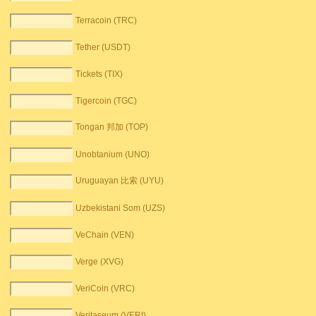
Terracoin (TRC)
Tether (USDT)
Tickets (TIX)
Tigercoin (TGC)
Tongan 邦加 (TOP)
Unobtanium (UNO)
Uruguayan 比索 (UYU)
Uzbekistani Som (UZS)
VeChain (VEN)
Verge (XVG)
VeriCoin (VRC)
Veritaseum (VERI)