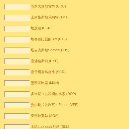
哥斯大黎加貨幣 (CRC)
土庫曼斯坦馬納特 (TMT)
埃及磅 (EGP)
埃賽俄比亞的Birr (ETB)
塔吉克斯坦Somoni (TJS)
塞浦路斯磅 (CYP)
塞舌爾群島盧比 (SCR)
墨西哥比索 (MXN)
多米尼加共和國的比索 (DOP)
委內瑞拉波利瓦・Fuerte (VEF)
安哥拉寬紮 (AOA)
山脈Leonean 利昂 (SLL)