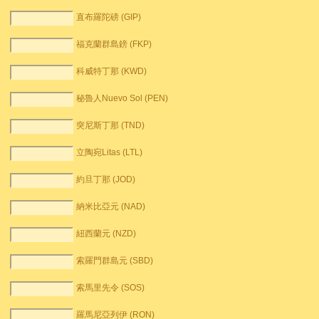
直布羅陀磅 (GIP)
福克蘭群島鎊 (FKP)
科威特丁那 (KWD)
秘魯人Nuevo Sol (PEN)
突尼斯丁那 (TND)
立陶宛Litas (LTL)
約旦丁那 (JOD)
納米比亞元 (NAD)
紐西蘭元 (NZD)
索羅門群島元 (SBD)
索馬里先令 (SOS)
羅馬尼亞列伊 (RON)