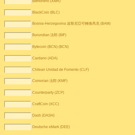
Bitmonero (XMR)
BlackCoin (BLC)
Bosnia-Herzegovina 波斯尼亞可轉換馬克 (BAM)
Burundian 法郎 (BIF)
Bytecoin (BCN) (BCN)
Cardano (ADA)
Chilean Unidad de Fomento (CLF)
Comorian 法郎 (KMF)
Counterparty (ZCP)
CraftCoin (XCC)
Dash (DASH)
Deutsche eMark (DEE)