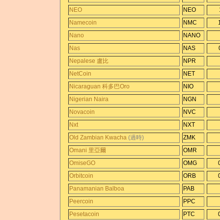
NEO
NEO
Namecoin
NMC
Nano
NANO
Nas
NAS
Nepalese 盧比
NPR
NetCoin
NET
Nicaraguan 科多巴Oro
NIO
Nigerian Naira
NGN
Novacoin
NVC
Nxt
NXT
Old Zambian Kwacha
(過時)
ZMK
Omani 里亞爾
OMR
OmiseGO
OMG
Orbitcoin
ORB
Panamanian Balboa
PAB
Peercoin
PPC
Pesetacoin
PTC