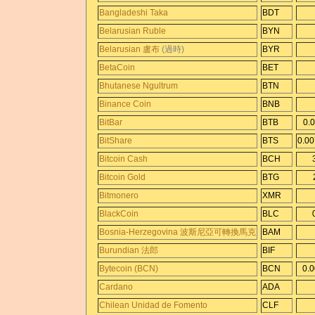
Bangladeshi Taka
BDT
Belarusian Ruble
BYN
Belarusian 盧布
(過時)
BYR
BetaCoin
BET
Bhutanese Ngultrum
BTN
Binance Coin
BNB
BitBar
BTB
0.
BitShare
BTS
0.0
Bitcoin Cash
BCH
Bitcoin Gold
BTG
Bitmonero
XMR
BlackCoin
BLC
Bosnia-Herzegovina 波斯尼亞可轉換馬克
BAM
Burundian 法郎
BIF
Bytecoin (BCN)
BCN
0.
Cardano
ADA
Chilean Unidad de Fomento
CLF