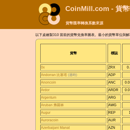
CoinMill.com - 
貨幣匯率轉換系數來源
以下桌繪製310 當前的貨幣兌換率圖表。最小的貨幣單位與
貨幣
標誌
0x
ZRX
0
Andorran 比塞塔
(過時)
ADP
Anoncoin
ANC
0.
Ardor
ARDR
0.
Argentum
ARG
Aruban 弗羅林
AWG
Augur
REP
Auroracoin
AUR
Azerbaijani Manat
AZN