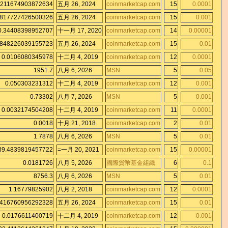
.211674903872634
五月 26, 2024
coinmarketcap.com
15
0.0001
0817727426500326
五月 26, 2024
coinmarketcap.com
15
0.001
0.34408398952707
十一月 17, 2020
coinmarketcap.com
14
0.00001
0848226039155723
五月 26, 2024
coinmarketcap.com
15
0.01
0.0106080345978
十二月 4, 2019
coinmarketcap.com
12
0.0001
1951.7
八月 6, 2026
MSN
5
0.05
0.050303231312
十二月 4, 2019
coinmarketcap.com
12
0.001
0.73302
八月 7, 2026
MSN
5
0.001
0.0032174504208
十二月 4, 2019
coinmarketcap.com
11
0.0001
0.0018
十月 21, 2018
coinmarketcap.com
2
0.01
1.7878
八月 6, 2026
MSN
5
0.01
39.4839819457722
=一月 20, 2021
coinmarketcap.com
15
0.00001
0.0181726
八月 5, 2026
國際貨幣基金組織
6
0.1
8756.3
八月 6, 2026
MSN
5
0.01
1.16779825902
八月 2, 2018
coinmarketcap.com
12
0.0001
0416760956292328
五月 26, 2024
coinmarketcap.com
15
0.01
0.0176611400719
十二月 4, 2019
coinmarketcap.com
12
0.001