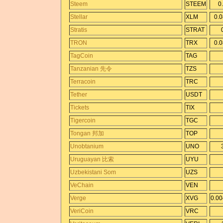
Steem
STEEM
0
Stellar
XLM
0.
Stratis
STRAT
TRON
TRX
0.
TagCoin
TAG
Tanzanian 先令
TZS
Terracoin
TRC
Tether
USDT
Tickets
TIX
Tigercoin
TGC
Tongan 邦加
TOP
Unobtanium
UNO
Uruguayan 比索
UYU
Uzbekistani Som
UZS
VeChain
VEN
Verge
XVG
0.0
VeriCoin
VRC