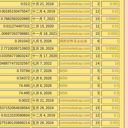
0.012
十月 21, 2018
coinmarketcap.com
2
0.001
0.00165150475547
十二月 4, 2019
coinmarketcap.com
12
0.01
0.7882582020985
十一月 7, 2021
coinmarketcap.com
15
0.00001
0.011274407311
二月 15, 2020
coinmarketcap.com
11
0.01
1.00697263798881
十一月 18, 2021
coinmarketcap.com
15
0.0001
0.201042
八月 5, 2026
國際貨幣基金組織
6
1
2.7710039713903
五月 26, 2024
coinmarketcap.com
15
0.00001
0.03356773803247
十一月 17, 2020
coinmarketcap.com
13
0.01
0048877473232567
七月 7, 2022
coinmarketcap.com
14
10
0.70794
八月 7, 2026
MSN
5
0.01
0.54372
八月 6, 2026
MSN
5
0.01
74.495
八月 6, 2026
MSN
5
0.5
74.495
八月 6, 2026
MSN
5
0.5
0.0022
十月 21, 2018
coinmarketcap.com
2
0.01
0537152064638564
五月 26, 2024
coinmarketcap.com
15
0.01
0.0113103590604
十二月 4, 2019
coinmarketcap.com
12
0.1
0275190120899214
五月 26, 2024
coinmarketcap.com
15
0.001