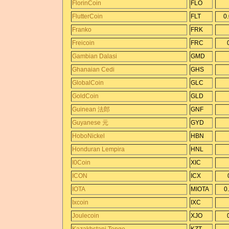
FlorinCoin
FLO
FlutterCoin
FLT
0
Franko
FRK
Freicoin
FRC
Gambian Dalasi
GMD
Ghanaian Cedi
GHS
GlobalCoin
GLC
GoldCoin
GLD
Guinean 法郎
GNF
Guyanese 元
GYD
HoboNickel
HBN
Honduran Lempira
HNL
I0Coin
XIC
ICON
ICX
IOTA
MIOTA
0
Ixcoin
IXC
Joulecoin
XJO