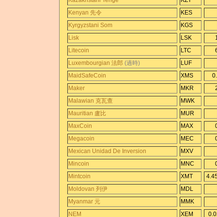
Kazakhstani Tenge
KZT
Kenyan 先令
KES
Kyrgyzstani Som
KGS
Lisk
LSK
Litecoin
LTC
Luxembourgian 法郎
(過時)
LUF
MaidSafeCoin
XMS
0
Maker
MKR
Malawian 克瓦查
MWK
Mauritian 盧比
MUR
MaxCoin
MAX
Megacoin
MEC
Mexican Unidad De Inversion
MXV
Mincoin
MNC
Mintcoin
XMT
4.4
Moldovan 列伊
MDL
Myanmar 元
MMK
NEM
XEM
0.