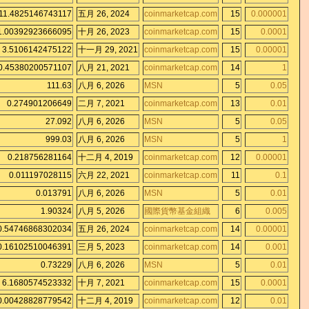
11.4825146743117
五月 26, 2024
coinmarketcap.com
15
0.000001
1.00392923666095
十月 26, 2023
coinmarketcap.com
15
0.0001
3.5106142475122
十一月 29, 2021
coinmarketcap.com
15
0.00001
0.45380200571107
八月 21, 2021
coinmarketcap.com
14
1
111.63
八月 6, 2026
MSN
5
0.05
0.274901206649
二月 7, 2021
coinmarketcap.com
13
0.01
27.092
八月 6, 2026
MSN
5
0.05
999.03
八月 6, 2026
MSN
5
1
0.218756281164
十二月 4, 2019
coinmarketcap.com
12
0.00001
0.011197028115
六月 22, 2021
coinmarketcap.com
11
0.1
0.013791
八月 6, 2026
MSN
5
0.01
1.90324
八月 5, 2026
國際貨幣基金組織
6
0.005
0.54746868302034
五月 26, 2024
coinmarketcap.com
14
0.00001
0.16102510046391
三月 5, 2023
coinmarketcap.com
14
0.001
0.73229
八月 6, 2026
MSN
5
0.01
6.1680574523332
十月 7, 2021
coinmarketcap.com
15
0.0001
0.00428828779542
十二月 4, 2019
coinmarketcap.com
12
0.01