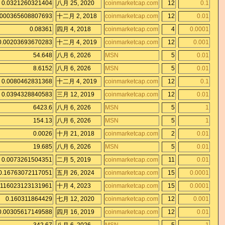
0.0321260321404
八月 25, 2020
coinmarketcap.com
12
0.1
.000365608807693
十二月 2, 2018
coinmarketcap.com
12
0.01
0.08361
四月 4, 2018
coinmarketcap.com
4
0.0001
0.00203693670283
十二月 4, 2019
coinmarketcap.com
12
0.001
54.648
八月 6, 2026
MSN
5
0.01
8.6152
八月 6, 2026
MSN
5
0.01
0.0080462831368
十二月 4, 2019
coinmarketcap.com
12
0.1
0.0394328840583
三月 12, 2019
coinmarketcap.com
12
0.01
6423.6
八月 6, 2026
MSN
5
1
154.13
八月 6, 2026
MSN
5
1
0.0026
十月 21, 2018
coinmarketcap.com
2
0.01
19.685
八月 6, 2026
MSN
5
0.01
0.0073261504351
二月 5, 2019
coinmarketcap.com
11
0.01
0.16763072117051
五月 26, 2024
coinmarketcap.com
15
0.0001
.116023123131961
十月 4, 2023
coinmarketcap.com
15
0.0001
0.160311864429
七月 12, 2020
coinmarketcap.com
12
0.001
0.00305617149588
四月 16, 2019
coinmarketcap.com
12
0.01