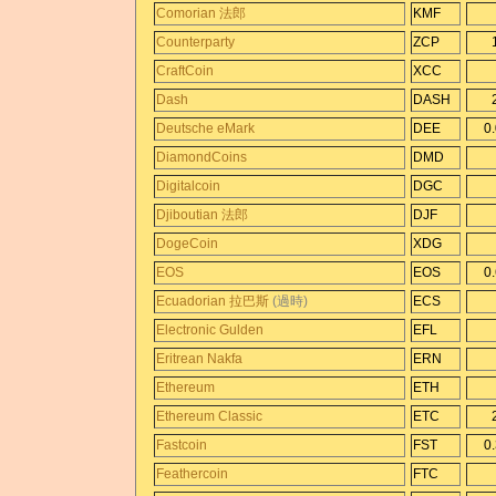
Comorian 法郎
KMF
Counterparty
ZCP
CraftCoin
XCC
Dash
DASH
Deutsche eMark
DEE
0
DiamondCoins
DMD
Digitalcoin
DGC
Djiboutian 法郎
DJF
DogeCoin
XDG
EOS
EOS
0
Ecuadorian 拉巴斯
(過時)
ECS
Electronic Gulden
EFL
Eritrean Nakfa
ERN
Ethereum
ETH
Ethereum Classic
ETC
Fastcoin
FST
0
Feathercoin
FTC