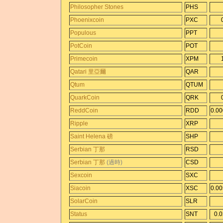
Philosopher Stones
PHS
Phoenixcoin
PXC
Populous
PPT
PotCoin
POT
Primecoin
XPM
Qatari 里亞爾
QAR
Qtum
QTUM
QuarkCoin
QRK
ReddCoin
RDD
0.0
Ripple
XRP
Saint Helena 磅
SHP
Serbian 丁那
RSD
Serbian 丁那
(過時)
CSD
Sexcoin
SXC
Siacoin
XSC
0.0
SolarCoin
SLR
Status
SNT
0.