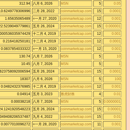
312.94
八月 6, 2026
MSN
5
0.05
10.6249778306996
二月 28, 2022
coinmarketcap.com
15
0.0001
1.65635065489
=一月 27, 2020
coinmarketcap.com
12
0.001
22.5239049779861
五月 26, 2024
coinmarketcap.com
15
0.000001
.000536035974429
十二月 4, 2019
coinmarketcap.com
12
0.001
0.216418250181
十二月 4, 2019
coinmarketcap.com
12
0.0001
0.0837854033322
=一月 15, 2020
coinmarketcap.com
12
0.001
130.74
八月 7, 2026
MSN
5
10
10.45
八月 7, 2026
MSN
5
1
.623758092006594
五月 26, 2024
coinmarketcap.com
15
0.0001
18307
八月 6, 2026
MSN
5
100
0.0482432376985
十二月 4, 2019
coinmarketcap.com
12
0.001
0.04914
五月 3, 2023
雅虎財務
4
0.01
0.00038218
八月 7, 2026
MSN
5
0.0000001
24.1241920548223
五月 26, 2024
coinmarketcap.com
15
0.00001
.349408206537487
九月 4, 2022
coinmarketcap.com
15
0.01
0.0077010096272
=一月 28, 2020
coinmarketcap.com
11
0.001