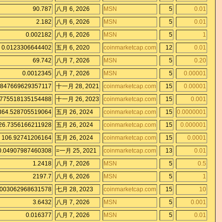
90.787
八月 6, 2026
MSN
5
0.01
2.182
八月 6, 2026
MSN
5
0.01
0.002182
八月 6, 2026
MSN
5
1
0.0123306644402
五月 6, 2020
coinmarketcap.com
12
0.01
69.742
八月 7, 2026
MSN
5
0.20
0.0012345
八月 7, 2026
MSN
5
0.00001
0847669629357117
十一月 28, 2021
coinmarketcap.com
15
0.00001
0775518135154488
十一月 26, 2023
coinmarketcap.com
15
0.001
364.528705519064
五月 26, 2024
coinmarketcap.com
15
0.0000001
26.7356166211928
五月 26, 2024
coinmarketcap.com
15
0.000001
106.92741206164
五月 26, 2024
coinmarketcap.com
15
0.0001
0.04907987460308
=一月 25, 2021
coinmarketcap.com
13
0.01
1.2418
八月 7, 2026
MSN
5
0.5
2197.7
八月 6, 2026
MSN
5
1
0003062968631578
七月 28, 2023
coinmarketcap.com
15
10
3.6432
八月 7, 2026
MSN
5
0.001
0.016377
八月 7, 2026
MSN
5
0.01