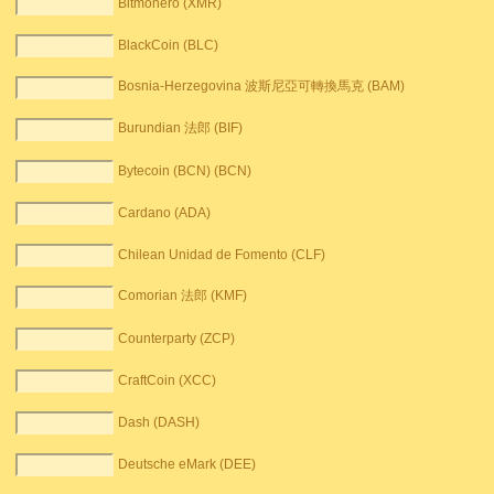
Bitmonero (XMR)
BlackCoin (BLC)
Bosnia-Herzegovina 波斯尼亞可轉換馬克 (BAM)
Burundian 法郎 (BIF)
Bytecoin (BCN) (BCN)
Cardano (ADA)
Chilean Unidad de Fomento (CLF)
Comorian 法郎 (KMF)
Counterparty (ZCP)
CraftCoin (XCC)
Dash (DASH)
Deutsche eMark (DEE)