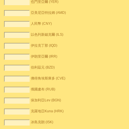
也門里亞爾 (YER)
亞美尼亞特拉姆 (AMD)
人民幣 (CNY)
以色列新錫克爾 (ILS)
伊拉克丁那 (IQD)
伊朗里亞爾 (IRR)
伯利茲元 (BZD)
佛得角埃斯庫多 (CVE)
俄國盧布 (RUB)
保加利亞Lev (BGN)
克羅地亞Kuna (HRK)
冰島克朗 (ISK)