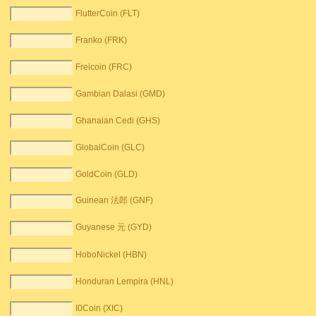
FlutterCoin (FLT)
Franko (FRK)
Freicoin (FRC)
Gambian Dalasi (GMD)
Ghanaian Cedi (GHS)
GlobalCoin (GLC)
GoldCoin (GLD)
Guinean 法郎 (GNF)
Guyanese 元 (GYD)
HoboNickel (HBN)
Honduran Lempira (HNL)
I0Coin (XIC)