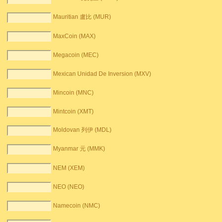
Mauritian 盧比 (MUR)
MaxCoin (MAX)
Megacoin (MEC)
Mexican Unidad De Inversion (MXV)
Mincoin (MNC)
Mintcoin (XMT)
Moldovan 列伊 (MDL)
Myanmar 元 (MMK)
NEM (XEM)
NEO (NEO)
Namecoin (NMC)