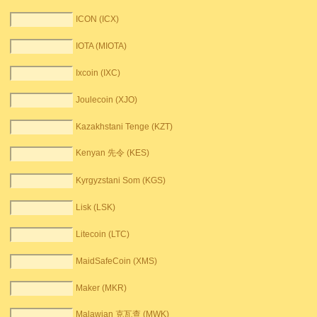
ICON (ICX)
IOTA (MIOTA)
Ixcoin (IXC)
Joulecoin (XJO)
Kazakhstani Tenge (KZT)
Kenyan 先令 (KES)
Kyrgyzstani Som (KGS)
Lisk (LSK)
Litecoin (LTC)
MaidSafeCoin (XMS)
Maker (MKR)
Malawian 克瓦查 (MWK)