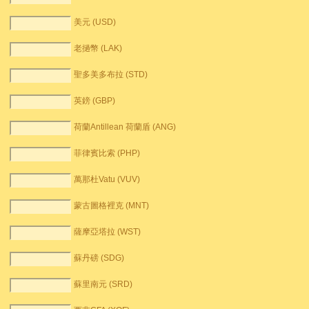
美元 (USD)
老撾幣 (LAK)
聖多美多布拉 (STD)
英鎊 (GBP)
荷蘭Antillean 荷蘭盾 (ANG)
菲律賓比索 (PHP)
萬那杜Vatu (VUV)
蒙古圖格裡克 (MNT)
薩摩亞塔拉 (WST)
蘇丹磅 (SDG)
蘇里南元 (SRD)