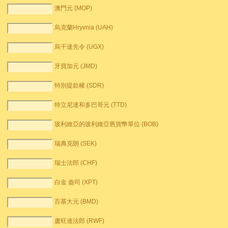
澳門元 (MOP)
烏克蘭Hryvnia (UAH)
烏干達先令 (UGX)
牙買加元 (JMD)
特別提款權 (SDR)
特立尼達和多巴哥元 (TTD)
玻利維亞的玻利維亞舊貨幣單位 (BOB)
瑞典克朗 (SEK)
瑞士法郎 (CHF)
白金 盎司 (XPT)
百慕大元 (BMD)
盧旺達法郎 (RWF)