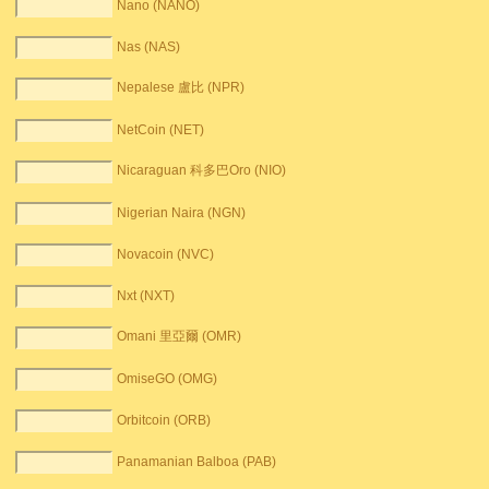
Nano (NANO)
Nas (NAS)
Nepalese 盧比 (NPR)
NetCoin (NET)
Nicaraguan 科多巴Oro (NIO)
Nigerian Naira (NGN)
Novacoin (NVC)
Nxt (NXT)
Omani 里亞爾 (OMR)
OmiseGO (OMG)
Orbitcoin (ORB)
Panamanian Balboa (PAB)