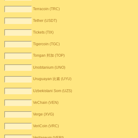
Terracoin (TRC)
Tether (USDT)
Tickets (TIX)
Tigercoin (TGC)
Tongan 邦加 (TOP)
Unobtanium (UNO)
Uruguayan 比索 (UYU)
Uzbekistani Som (UZS)
VeChain (VEN)
Verge (XVG)
VeriCoin (VRC)
Veritaseum (VERI)