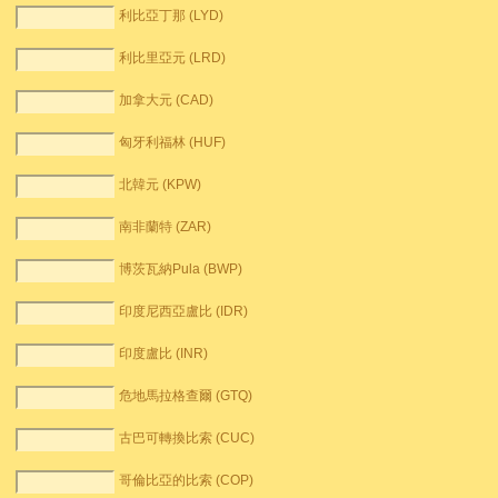
利比亞丁那 (LYD)
利比里亞元 (LRD)
加拿大元 (CAD)
匈牙利福林 (HUF)
北韓元 (KPW)
南非蘭特 (ZAR)
博茨瓦納Pula (BWP)
印度尼西亞盧比 (IDR)
印度盧比 (INR)
危地馬拉格查爾 (GTQ)
古巴可轉換比索 (CUC)
哥倫比亞的比索 (COP)