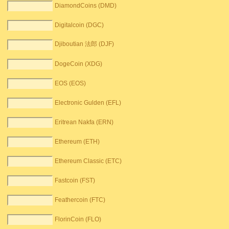
DiamondCoins (DMD)
Digitalcoin (DGC)
Djiboutian 法郎 (DJF)
DogeCoin (XDG)
EOS (EOS)
Electronic Gulden (EFL)
Eritrean Nakfa (ERN)
Ethereum (ETH)
Ethereum Classic (ETC)
Fastcoin (FST)
Feathercoin (FTC)
FlorinCoin (FLO)