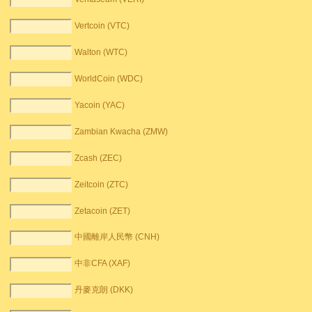
Vertcoin (VTC)
Walton (WTC)
WorldCoin (WDC)
Yacoin (YAC)
Zambian Kwacha (ZMW)
Zcash (ZEC)
Zeitcoin (ZTC)
Zetacoin (ZET)
中國離岸人民幣 (CNH)
中非CFA (XAF)
丹麥克朗 (DKK)