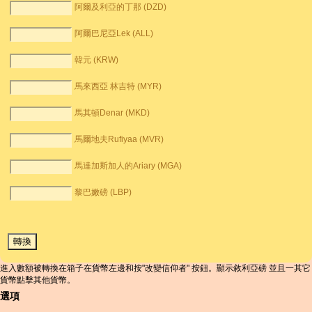
阿爾及利亞的丁那 (DZD)
阿爾巴尼亞Lek (ALL)
韓元 (KRW)
馬來西亞 林吉特 (MYR)
馬其頓Denar (MKD)
馬爾地夫Rufiyaa (MVR)
馬達加斯加人的Ariary (MGA)
黎巴嫩磅 (LBP)
進入數額被轉換在箱子在貨幣左邊和按"改變信仰者" 按鈕。顯示敘利亞磅 並且一其它
貨幣點擊其他貨幣。
選項