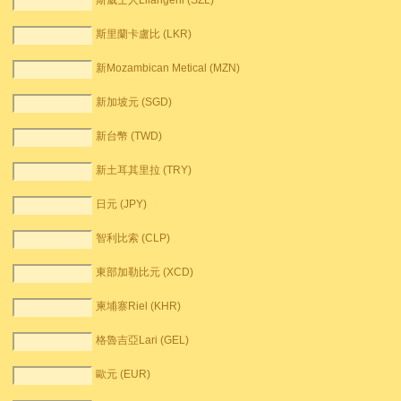
斯威士人Lilangeni (SZL)
斯里蘭卡盧比 (LKR)
新Mozambican Metical (MZN)
新加坡元 (SGD)
新台幣 (TWD)
新土耳其里拉 (TRY)
日元 (JPY)
智利比索 (CLP)
東部加勒比元 (XCD)
柬埔寨Riel (KHR)
格魯吉亞Lari (GEL)
歐元 (EUR)