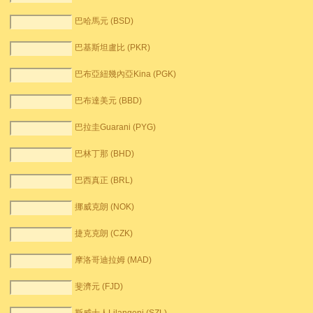
巴哈馬元 (BSD)
巴基斯坦盧比 (PKR)
巴布亞紐幾內亞Kina (PGK)
巴布達美元 (BBD)
巴拉圭Guarani (PYG)
巴林丁那 (BHD)
巴西真正 (BRL)
挪威克朗 (NOK)
捷克克朗 (CZK)
摩洛哥迪拉姆 (MAD)
斐濟元 (FJD)