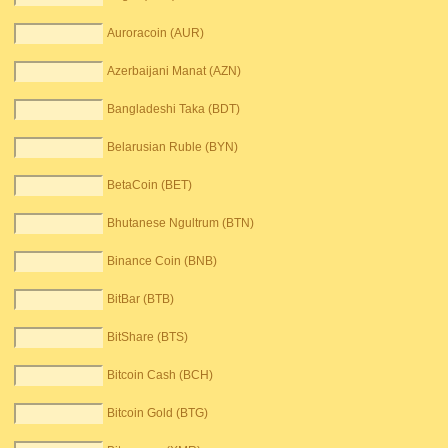
Auroracoin (AUR)
Azerbaijani Manat (AZN)
Bangladeshi Taka (BDT)
Belarusian Ruble (BYN)
BetaCoin (BET)
Bhutanese Ngultrum (BTN)
Binance Coin (BNB)
BitBar (BTB)
BitShare (BTS)
Bitcoin Cash (BCH)
Bitcoin Gold (BTG)