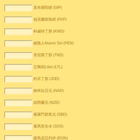
直布羅陀磅 (GIP)
福克蘭群島鎊 (FKP)
科威特丁那 (KWD)
秘魯人Nuevo Sol (PEN)
突尼斯丁那 (TND)
立陶宛Litas (LTL)
約旦丁那 (JOD)
納米比亞元 (NAD)
紐西蘭元 (NZD)
索羅門群島元 (SBD)
索馬里先令 (SOS)
羅馬尼亞列伊 (RON)