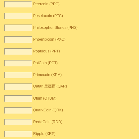
Peercoin (PPC)
Pesetacoin (PTC)
Philosopher Stones (PHS)
Phoenixcoin (PXC)
Populous (PPT)
PotCoin (POT)
Primecoin (XPM)
Qatari 里亞爾 (QAR)
Qtum (QTUM)
QuarkCoin (QRK)
ReddCoin (RDD)
Ripple (XRP)