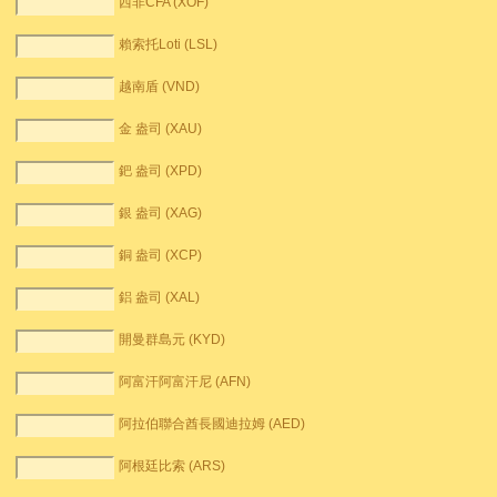
西非CFA (XOF)
賴索托Loti (LSL)
越南盾 (VND)
金 盎司 (XAU)
鈀 盎司 (XPD)
銀 盎司 (XAG)
銅 盎司 (XCP)
鋁 盎司 (XAL)
開曼群島元 (KYD)
阿富汗阿富汗尼 (AFN)
阿拉伯聯合酋長國迪拉姆 (AED)
阿根廷比索 (ARS)