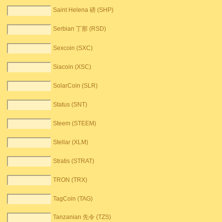
Saint Helena 磅 (SHP)
Serbian 丁那 (RSD)
Sexcoin (SXC)
Siacoin (XSC)
SolarCoin (SLR)
Status (SNT)
Steem (STEEM)
Stellar (XLM)
Stratis (STRAT)
TRON (TRX)
TagCoin (TAG)
Tanzanian 先令 (TZS)