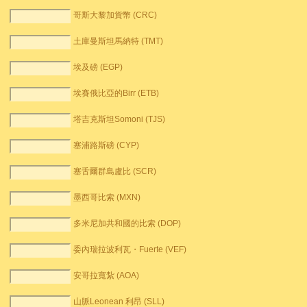
哥斯大黎加貨幣 (CRC)
土庫曼斯坦馬納特 (TMT)
埃及磅 (EGP)
埃賽俄比亞的Birr (ETB)
塔吉克斯坦Somoni (TJS)
塞浦路斯磅 (CYP)
塞舌爾群島盧比 (SCR)
墨西哥比索 (MXN)
多米尼加共和國的比索 (DOP)
委內瑞拉波利瓦・Fuerte (VEF)
安哥拉寬紮 (AOA)
山脈Leonean 利昂 (SLL)