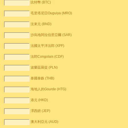
比特幣 (BTC)
毛里塔尼亞Ouguiya (MRO)
汶來元 (BND)
沙烏地阿拉伯里亞爾 (SAR)
法國太平洋法郎 (XPF)
法郎Congolais (CDF)
波蘭茲羅提 (PLN)
泰國泰銖 (THB)
海地人的Gourde (HTG)
港元 (HKD)
澤西鎊 (JEP)
澳大利亞元 (AUD)