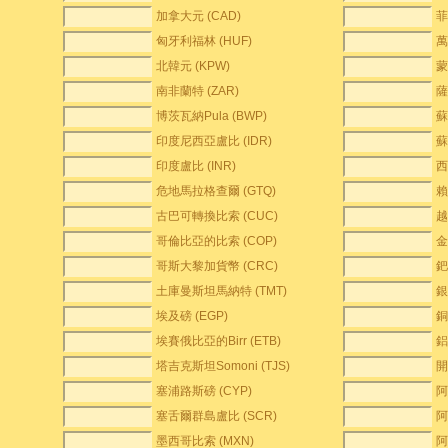
加拿大元 (CAD)
菲
匈牙利福林 (HUF)
萬
北韓元 (KPW)
蒙
南非蘭特 (ZAR)
薩
博茨瓦納Pula (BWP)
蘇
印度尼西亞盧比 (IDR)
蘇
印度盧比 (INR)
西
危地馬拉格查爾 (GTQ)
賴
古巴可轉換比索 (CUC)
越
哥倫比亞的比索 (COP)
金
哥斯大黎加貨幣 (CRC)
鈀
土庫曼斯坦馬納特 (TMT)
銀
埃及磅 (EGP)
銅
埃賽俄比亞的Birr (ETB)
鋁
塔吉克斯坦Somoni (TJS)
開
塞浦路斯磅 (CYP)
阿
塞舌爾群島盧比 (SCR)
阿
墨西哥比索 (MXN)
阿