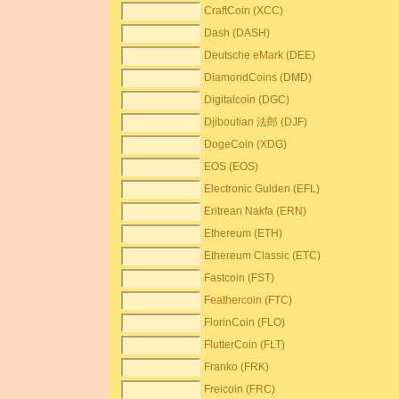
CraftCoin (XCC)
Dash (DASH)
Deutsche eMark (DEE)
DiamondCoins (DMD)
Digitalcoin (DGC)
Djiboutian 法郎 (DJF)
DogeCoin (XDG)
EOS (EOS)
Electronic Gulden (EFL)
Eritrean Nakfa (ERN)
Ethereum (ETH)
Ethereum Classic (ETC)
Fastcoin (FST)
Feathercoin (FTC)
FlorinCoin (FLO)
FlutterCoin (FLT)
Franko (FRK)
Freicoin (FRC)