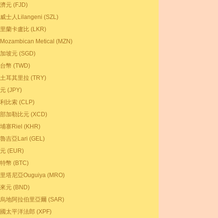
濟元 (FJD)
威士人Lilangeni (SZL)
里蘭卡盧比 (LKR)
Mozambican Metical (MZN)
加坡元 (SGD)
台幣 (TWD)
土耳其里拉 (TRY)
元 (JPY)
利比索 (CLP)
部加勒比元 (XCD)
埔寨Riel (KHR)
魯吉亞Lari (GEL)
元 (EUR)
特幣 (BTC)
里塔尼亞Ouguiya (MRO)
來元 (BND)
烏地阿拉伯里亞爾 (SAR)
國太平洋法郎 (XPF)