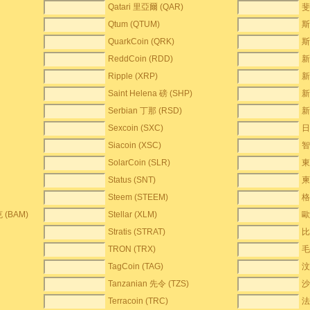
Qatari 里亞爾 (QAR)
斐
Qtum (QTUM)
斯
QuarkCoin (QRK)
斯
ReddCoin (RDD)
新
Ripple (XRP)
新
Saint Helena 磅 (SHP)
新
Serbian 丁那 (RSD)
新
Sexcoin (SXC)
日
Siacoin (XSC)
智
SolarCoin (SLR)
東
Status (SNT)
柬
Steem (STEEM)
格
 (BAM)
Stellar (XLM)
歐
Stratis (STRAT)
比
TRON (TRX)
毛
TagCoin (TAG)
汶
Tanzanian 先令 (TZS)
沙
Terracoin (TRC)
法