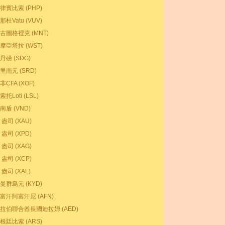
律賓比索 (PHP)
那杜Vatu (VUV)
古圖格裡克 (MNT)
摩亞塔拉 (WST)
丹磅 (SDG)
里南元 (SRD)
非CFA (XOF)
索托Loti (LSL)
南盾 (VND)
 盎司 (XAU)
 盎司 (XPD)
 盎司 (XAG)
 盎司 (XCP)
 盎司 (XAL)
曼群島元 (KYD)
富汗阿富汗尼 (AFN)
拉伯聯合酋長國迪拉姆 (AED)
根廷比索 (ARS)