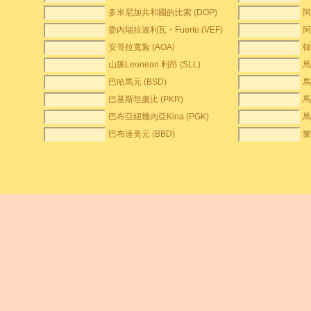
多米尼加共和國的比索 (DOP)
阿
委內瑞拉波利瓦・Fuerte (VEF)
阿
安哥拉寬紮 (AOA)
韓
山脈Leonean 利昂 (SLL)
馬
巴哈馬元 (BSD)
馬
巴基斯坦盧比 (PKR)
馬
巴布亞紐幾內亞Kina (PGK)
馬
巴布達美元 (BBD)
黎