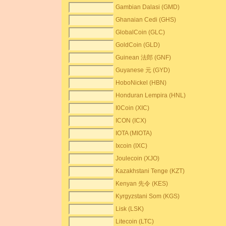
Gambian Dalasi (GMD)
Ghanaian Cedi (GHS)
GlobalCoin (GLC)
GoldCoin (GLD)
Guinean 法郎 (GNF)
Guyanese 元 (GYD)
HoboNickel (HBN)
Honduran Lempira (HNL)
I0Coin (XIC)
ICON (ICX)
IOTA (MIOTA)
Ixcoin (IXC)
Joulecoin (XJO)
Kazakhstani Tenge (KZT)
Kenyan 先令 (KES)
Kyrgyzstani Som (KGS)
Lisk (LSK)
Litecoin (LTC)