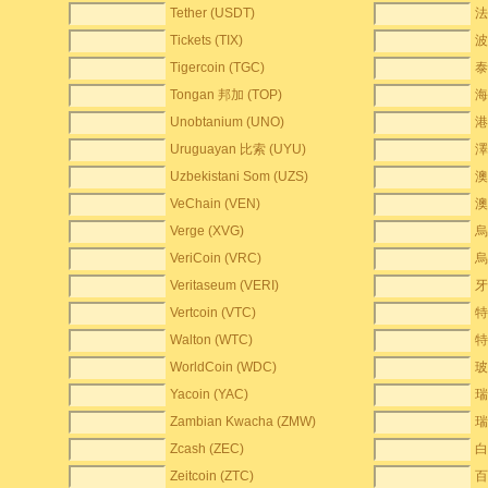
Tether (USDT)
法
Tickets (TIX)
波
Tigercoin (TGC)
泰
Tongan 邦加 (TOP)
海
Unobtanium (UNO)
港
Uruguayan 比索 (UYU)
澤
Uzbekistani Som (UZS)
澳
VeChain (VEN)
澳
Verge (XVG)
烏
VeriCoin (VRC)
烏
Veritaseum (VERI)
牙
Vertcoin (VTC)
特
Walton (WTC)
特
WorldCoin (WDC)
玻
Yacoin (YAC)
瑞
Zambian Kwacha (ZMW)
瑞
Zcash (ZEC)
白
Zeitcoin (ZTC)
百