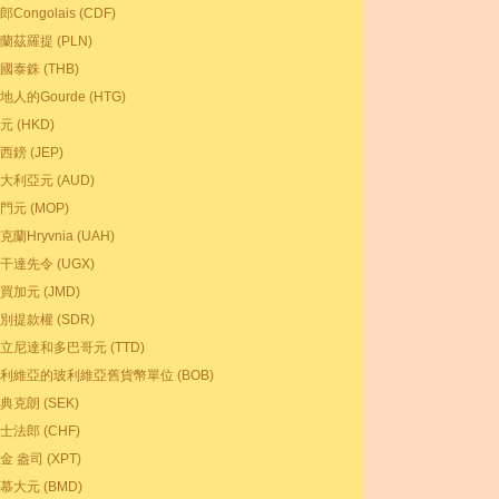
郎Congolais (CDF)
蘭茲羅提 (PLN)
國泰銖 (THB)
地人的Gourde (HTG)
元 (HKD)
西鎊 (JEP)
大利亞元 (AUD)
門元 (MOP)
克蘭Hryvnia (UAH)
干達先令 (UGX)
買加元 (JMD)
別提款權 (SDR)
立尼達和多巴哥元 (TTD)
利維亞的玻利維亞舊貨幣單位 (BOB)
典克朗 (SEK)
士法郎 (CHF)
金 盎司 (XPT)
慕大元 (BMD)