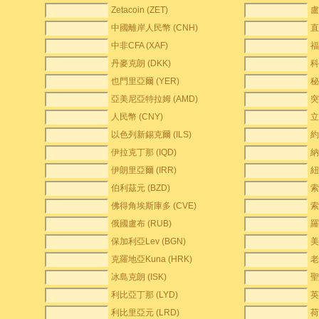
Zetacoin (ZET)
盧
中國離岸人民幣 (CNH)
直
中非CFA (XAF)
福
丹麥克朗 (DKK)
科
也門里亞爾 (YER)
秘
亞美尼亞特拉姆 (AMD)
突
人民幣 (CNY)
立
以色列新錫克爾 (ILS)
約
伊拉克丁那 (IQD)
納
伊朗里亞爾 (IRR)
紐
伯利茲元 (BZD)
索
佛得角埃斯庫多 (CVE)
索
俄國盧布 (RUB)
羅
保加利亞Lev (BGN)
美
克羅地亞Kuna (HRK)
老
冰島克朗 (ISK)
聖
利比亞丁那 (LYD)
英
利比里亞元 (LRD)
荷