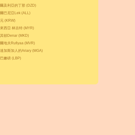
爾及利亞的丁那 (DZD)
爾巴尼亞Lek (ALL)
元 (KRW)
來西亞 林吉特 (MYR)
其頓Denar (MKD)
爾地夫Rufiyaa (MVR)
達加斯加人的Ariary (MGA)
巴嫩磅 (LBP)