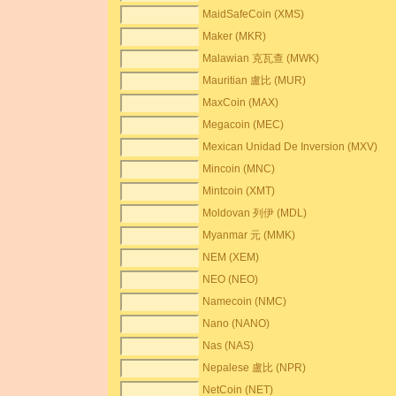
MaidSafeCoin (XMS)
Maker (MKR)
Malawian 克瓦查 (MWK)
Mauritian 盧比 (MUR)
MaxCoin (MAX)
Megacoin (MEC)
Mexican Unidad De Inversion (MXV)
Mincoin (MNC)
Mintcoin (XMT)
Moldovan 列伊 (MDL)
Myanmar 元 (MMK)
NEM (XEM)
NEO (NEO)
Namecoin (NMC)
Nano (NANO)
Nas (NAS)
Nepalese 盧比 (NPR)
NetCoin (NET)