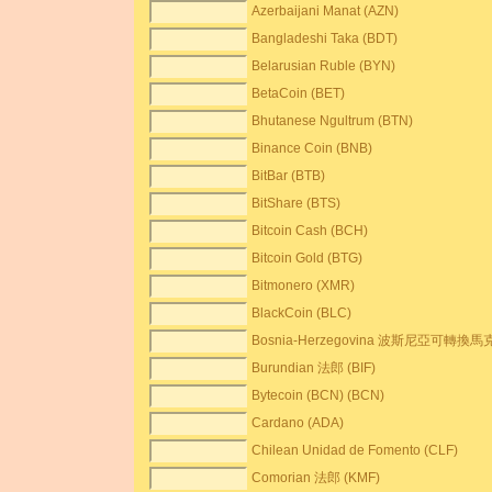
Azerbaijani Manat (AZN)
Bangladeshi Taka (BDT)
Belarusian Ruble (BYN)
BetaCoin (BET)
Bhutanese Ngultrum (BTN)
Binance Coin (BNB)
BitBar (BTB)
BitShare (BTS)
Bitcoin Cash (BCH)
Bitcoin Gold (BTG)
Bitmonero (XMR)
BlackCoin (BLC)
Bosnia-Herzegovina 波斯尼亞可轉換馬克
Burundian 法郎 (BIF)
Bytecoin (BCN) (BCN)
Cardano (ADA)
Chilean Unidad de Fomento (CLF)
Comorian 法郎 (KMF)