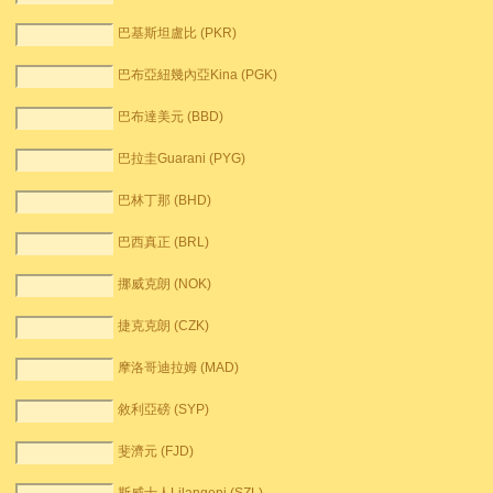
巴基斯坦盧比 (PKR)
巴布亞紐幾內亞Kina (PGK)
巴布達美元 (BBD)
巴拉圭Guarani (PYG)
巴林丁那 (BHD)
巴西真正 (BRL)
挪威克朗 (NOK)
捷克克朗 (CZK)
摩洛哥迪拉姆 (MAD)
敘利亞磅 (SYP)
斐濟元 (FJD)