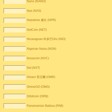
Nano (NANO)
Nas (NAS)
Nepalese 盧比 (NPR)
NetCoin (NET)
Nicaraguan 科多巴Oro (NIO)
Nigerian Naira (NGN)
Novacoin (NVC)
Nxt (NXT)
Omani 里亞爾 (OMR)
OmiseGO (OMG)
Orbitcoin (ORB)
Panamanian Balboa (PAB)