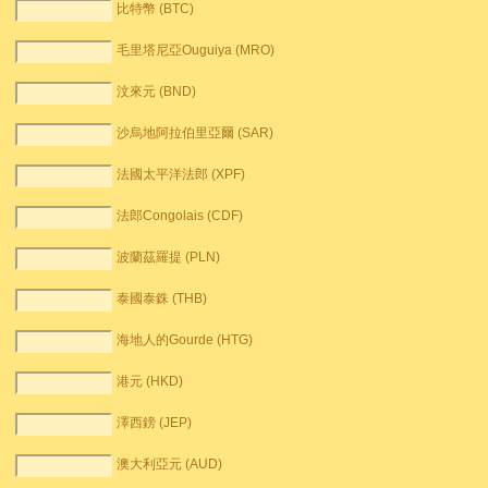
比特幣 (BTC)
毛里塔尼亞Ouguiya (MRO)
汶來元 (BND)
沙烏地阿拉伯里亞爾 (SAR)
法國太平洋法郎 (XPF)
法郎Congolais (CDF)
波蘭茲羅提 (PLN)
泰國泰銖 (THB)
海地人的Gourde (HTG)
港元 (HKD)
澤西鎊 (JEP)
澳大利亞元 (AUD)