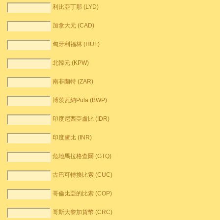
利比亞丁那 (LYD)
加拿大元 (CAD)
匈牙利福林 (HUF)
北韓元 (KPW)
南非蘭特 (ZAR)
博茨瓦納Pula (BWP)
印度尼西亞盧比 (IDR)
印度盧比 (INR)
危地馬拉格查爾 (GTQ)
古巴可轉換比索 (CUC)
哥倫比亞的比索 (COP)
哥斯大黎加貨幣 (CRC)