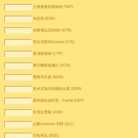
土庫曼斯坦馬納特 (TMT)
埃及磅 (EGP)
埃賽俄比亞的Birr (ETB)
塔吉克斯坦Somoni (TJS)
塞浦路斯磅 (CYP)
塞舌爾群島盧比 (SCR)
墨西哥比索 (MXN)
多米尼加共和國的比索 (DOP)
委內瑞拉波利瓦・Fuerte (VEF)
安哥拉寬紮 (AOA)
山脈Leonean 利昂 (SLL)
巴哈馬元 (BSD)