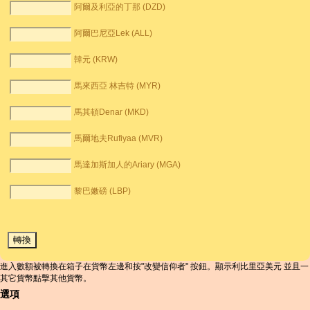
阿爾及利亞的丁那 (DZD)
阿爾巴尼亞Lek (ALL)
韓元 (KRW)
馬來西亞 林吉特 (MYR)
馬其頓Denar (MKD)
馬爾地夫Rufiyaa (MVR)
馬達加斯加人的Ariary (MGA)
黎巴嫩磅 (LBP)
進入數額被轉換在箱子在貨幣左邊和按"改變信仰者" 按鈕。顯示利比里亞美元 並且一
其它貨幣點擊其他貨幣。
選項