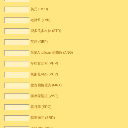
美元 (USD)
老撾幣 (LAK)
聖多美多布拉 (STD)
英鎊 (GBP)
荷蘭Antillean 荷蘭盾 (ANG)
菲律賓比索 (PHP)
萬那杜Vatu (VUV)
蒙古圖格裡克 (MNT)
薩摩亞塔拉 (WST)
蘇丹磅 (SDG)
蘇里南元 (SRD)