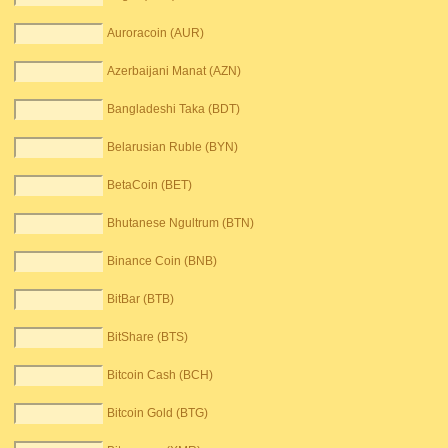
Auroracoin (AUR)
Azerbaijani Manat (AZN)
Bangladeshi Taka (BDT)
Belarusian Ruble (BYN)
BetaCoin (BET)
Bhutanese Ngultrum (BTN)
Binance Coin (BNB)
BitBar (BTB)
BitShare (BTS)
Bitcoin Cash (BCH)
Bitcoin Gold (BTG)