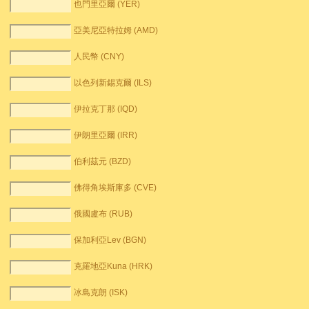
也門里亞爾 (YER)
亞美尼亞特拉姆 (AMD)
人民幣 (CNY)
以色列新錫克爾 (ILS)
伊拉克丁那 (IQD)
伊朗里亞爾 (IRR)
伯利茲元 (BZD)
佛得角埃斯庫多 (CVE)
俄國盧布 (RUB)
保加利亞Lev (BGN)
克羅地亞Kuna (HRK)
冰島克朗 (ISK)