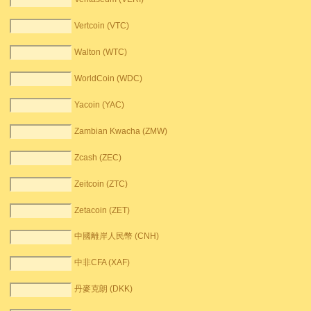
Vertcoin (VTC)
Walton (WTC)
WorldCoin (WDC)
Yacoin (YAC)
Zambian Kwacha (ZMW)
Zcash (ZEC)
Zeitcoin (ZTC)
Zetacoin (ZET)
中國離岸人民幣 (CNH)
中非CFA (XAF)
丹麥克朗 (DKK)