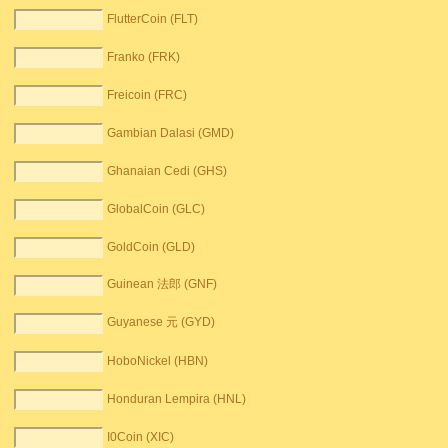
FlutterCoin (FLT)
Franko (FRK)
Freicoin (FRC)
Gambian Dalasi (GMD)
Ghanaian Cedi (GHS)
GlobalCoin (GLC)
GoldCoin (GLD)
Guinean 法郎 (GNF)
Guyanese 元 (GYD)
HoboNickel (HBN)
Honduran Lempira (HNL)
I0Coin (XIC)