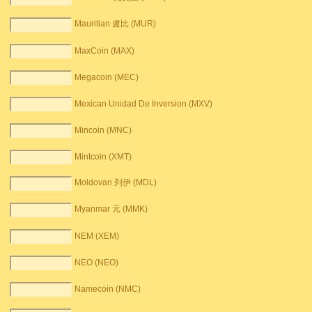
Mauritian 盧比 (MUR)
MaxCoin (MAX)
Megacoin (MEC)
Mexican Unidad De Inversion (MXV)
Mincoin (MNC)
Mintcoin (XMT)
Moldovan 列伊 (MDL)
Myanmar 元 (MMK)
NEM (XEM)
NEO (NEO)
Namecoin (NMC)