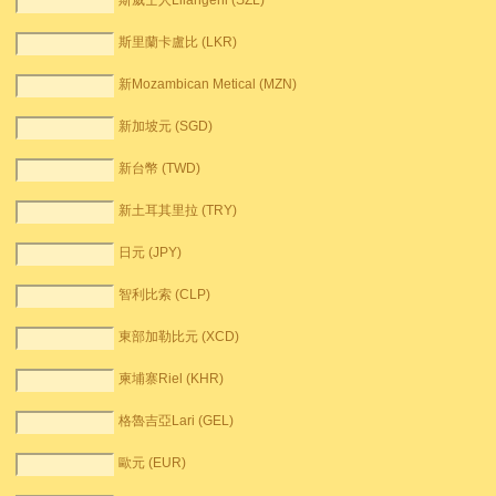
斯威士人Lilangeni (SZL)
斯里蘭卡盧比 (LKR)
新Mozambican Metical (MZN)
新加坡元 (SGD)
新台幣 (TWD)
新土耳其里拉 (TRY)
日元 (JPY)
智利比索 (CLP)
東部加勒比元 (XCD)
柬埔寨Riel (KHR)
格魯吉亞Lari (GEL)
歐元 (EUR)