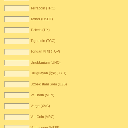
Terracoin (TRC)
Tether (USDT)
Tickets (TIX)
Tigercoin (TGC)
Tongan 邦加 (TOP)
Unobtanium (UNO)
Uruguayan 比索 (UYU)
Uzbekistani Som (UZS)
VeChain (VEN)
Verge (XVG)
VeriCoin (VRC)
Veritaseum (VERI)