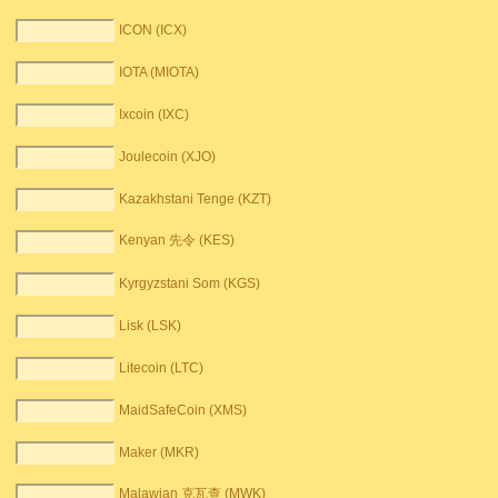
ICON (ICX)
IOTA (MIOTA)
Ixcoin (IXC)
Joulecoin (XJO)
Kazakhstani Tenge (KZT)
Kenyan 先令 (KES)
Kyrgyzstani Som (KGS)
Lisk (LSK)
Litecoin (LTC)
MaidSafeCoin (XMS)
Maker (MKR)
Malawian 克瓦查 (MWK)