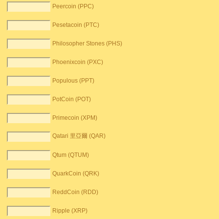
Peercoin (PPC)
Pesetacoin (PTC)
Philosopher Stones (PHS)
Phoenixcoin (PXC)
Populous (PPT)
PotCoin (POT)
Primecoin (XPM)
Qatari 里亞爾 (QAR)
Qtum (QTUM)
QuarkCoin (QRK)
ReddCoin (RDD)
Ripple (XRP)