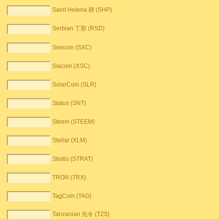
Saint Helena 磅 (SHP)
Serbian 丁那 (RSD)
Sexcoin (SXC)
Siacoin (XSC)
SolarCoin (SLR)
Status (SNT)
Steem (STEEM)
Stellar (XLM)
Stratis (STRAT)
TRON (TRX)
TagCoin (TAG)
Tanzanian 先令 (TZS)