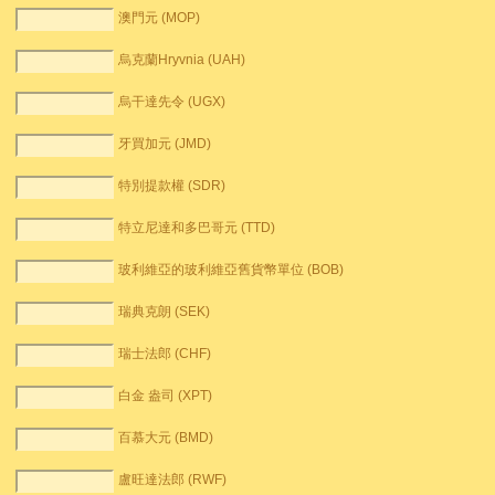
澳門元 (MOP)
烏克蘭Hryvnia (UAH)
烏干達先令 (UGX)
牙買加元 (JMD)
特別提款權 (SDR)
特立尼達和多巴哥元 (TTD)
玻利維亞的玻利維亞舊貨幣單位 (BOB)
瑞典克朗 (SEK)
瑞士法郎 (CHF)
白金 盎司 (XPT)
百慕大元 (BMD)
盧旺達法郎 (RWF)