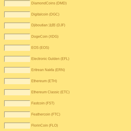
DiamondCoins (DMD)
Digitalcoin (DGC)
Djiboutian 法郎 (DJF)
DogeCoin (XDG)
EOS (EOS)
Electronic Gulden (EFL)
Eritrean Nakfa (ERN)
Ethereum (ETH)
Ethereum Classic (ETC)
Fastcoin (FST)
Feathercoin (FTC)
FlorinCoin (FLO)