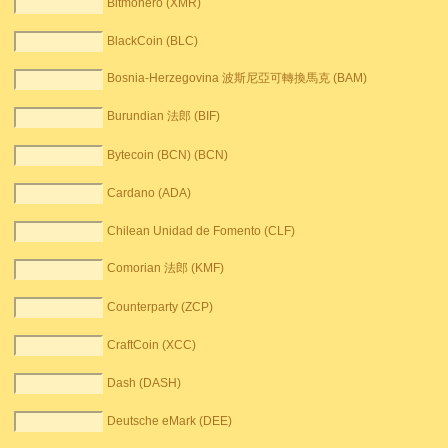
Bitmonero (XMR)
BlackCoin (BLC)
Bosnia-Herzegovina 波斯尼亞可轉換馬克 (BAM)
Burundian 法郎 (BIF)
Bytecoin (BCN) (BCN)
Cardano (ADA)
Chilean Unidad de Fomento (CLF)
Comorian 法郎 (KMF)
Counterparty (ZCP)
CraftCoin (XCC)
Dash (DASH)
Deutsche eMark (DEE)