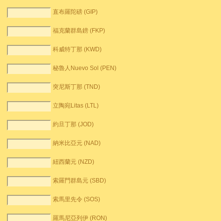
直布羅陀磅 (GIP)
福克蘭群島鎊 (FKP)
科威特丁那 (KWD)
秘魯人Nuevo Sol (PEN)
突尼斯丁那 (TND)
立陶宛Litas (LTL)
約旦丁那 (JOD)
納米比亞元 (NAD)
紐西蘭元 (NZD)
索羅門群島元 (SBD)
索馬里先令 (SOS)
羅馬尼亞列伊 (RON)