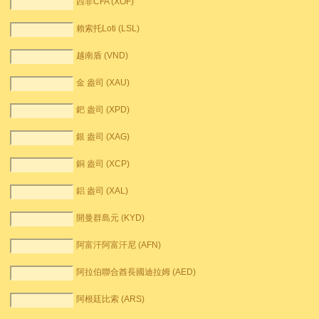
西非CFA (XOF)
賴索托Loti (LSL)
越南盾 (VND)
金 盎司 (XAU)
鈀 盎司 (XPD)
銀 盎司 (XAG)
銅 盎司 (XCP)
鋁 盎司 (XAL)
開曼群島元 (KYD)
阿富汗阿富汗尼 (AFN)
阿拉伯聯合酋長國迪拉姆 (AED)
阿根廷比索 (ARS)