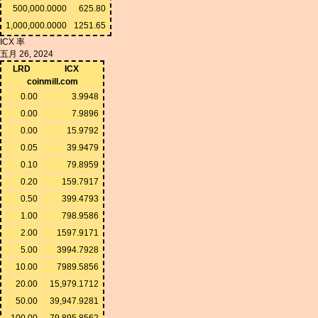
500,000.0000
625.80
1,000,000.0000
1251.65
ICX 率
五月 26, 2024
LRD
ICX
coinmill.com
0.00
3.9948
0.00
7.9896
0.00
15.9792
0.05
39.9479
0.10
79.8959
0.20
159.7917
0.50
399.4793
1.00
798.9586
2.00
1597.9171
5.00
3994.7928
10.00
7989.5856
20.00
15,979.1712
50.00
39,947.9281
100.00
79,895.8562