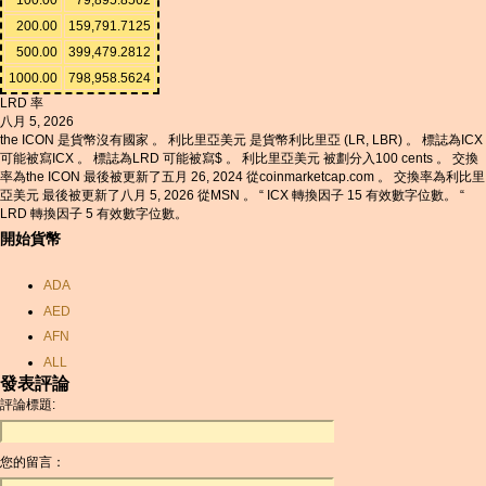
200.00
159,791.7125
500.00
399,479.2812
1000.00
798,958.5624
LRD 率
八月 5, 2026
the ICON 是貨幣沒有國家 。 利比里亞美元 是貨幣利比里亞 (LR, LBR) 。 標誌為ICX
可能被寫ICX 。 標誌為LRD 可能被寫$ 。 利比里亞美元 被劃分入100 cents 。 交換
率為the ICON 最後被更新了五月 26, 2024 從coinmarketcap.com 。 交換率為利比里
亞美元 最後被更新了八月 5, 2026 從MSN 。 “ ICX 轉換因子 15 有效數字位數。 “
LRD 轉換因子 5 有效數字位數。
開始貨幣
ADA
AED
AFN
ALL
發表評論
AMD
評論標題:
ANC
ANG
您的留言：
AOA