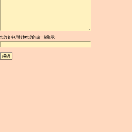
ARDR
ARG
ARS
AUD
AUR
AWG
您的名字(用於和您的評論一起顯示):
AZN
BAM
BBD
BCH
BCN
BDT
BET
BGN
BHD
BIF
BLC
BMD
BNB