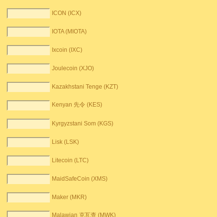
ICON (ICX)
IOTA (MIOTA)
Ixcoin (IXC)
Joulecoin (XJO)
Kazakhstani Tenge (KZT)
Kenyan 先令 (KES)
Kyrgyzstani Som (KGS)
Lisk (LSK)
Litecoin (LTC)
MaidSafeCoin (XMS)
Maker (MKR)
Malawian 克瓦查 (MWK)