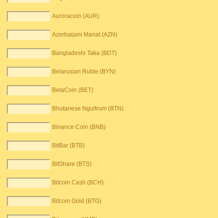
Auroracoin (AUR)
Azerbaijani Manat (AZN)
Bangladeshi Taka (BDT)
Belarusian Ruble (BYN)
BetaCoin (BET)
Bhutanese Ngultrum (BTN)
Binance Coin (BNB)
BitBar (BTB)
BitShare (BTS)
Bitcoin Cash (BCH)
Bitcoin Gold (BTG)