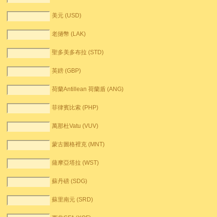
美元 (USD)
老撾幣 (LAK)
聖多美多布拉 (STD)
英鎊 (GBP)
荷蘭Antillean 荷蘭盾 (ANG)
菲律賓比索 (PHP)
萬那杜Vatu (VUV)
蒙古圖格裡克 (MNT)
薩摩亞塔拉 (WST)
蘇丹磅 (SDG)
蘇里南元 (SRD)