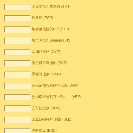
土庫曼斯坦馬納特 (TMT)
埃及磅 (EGP)
埃賽俄比亞的Birr (ETB)
塔吉克斯坦Somoni (TJS)
塞浦路斯磅 (CYP)
塞舌爾群島盧比 (SCR)
墨西哥比索 (MXN)
多米尼加共和國的比索 (DOP)
委內瑞拉波利瓦・Fuerte (VEF)
安哥拉寬紮 (AOA)
山脈Leonean 利昂 (SLL)
巴哈馬元 (BSD)