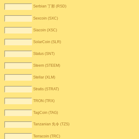
Serbian 丁那 (RSD)
Sexcoin (SXC)
Siacoin (XSC)
SolarCoin (SLR)
Status (SNT)
Steem (STEEM)
Stellar (XLM)
Stratis (STRAT)
TRON (TRX)
TagCoin (TAG)
Tanzanian 先令 (TZS)
Terracoin (TRC)