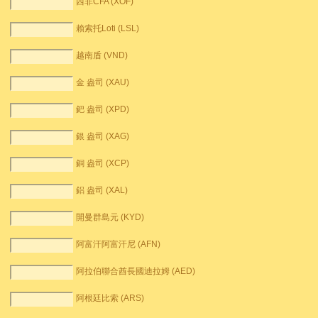
西非CFA (XOF)
賴索托Loti (LSL)
越南盾 (VND)
金 盎司 (XAU)
鈀 盎司 (XPD)
銀 盎司 (XAG)
銅 盎司 (XCP)
鋁 盎司 (XAL)
開曼群島元 (KYD)
阿富汗阿富汗尼 (AFN)
阿拉伯聯合酋長國迪拉姆 (AED)
阿根廷比索 (ARS)