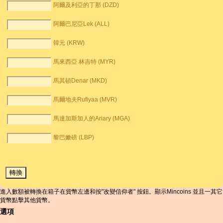
阿爾及利亞的丁那 (DZD)
阿爾巴尼亞Lek (ALL)
韓元 (KRW)
馬來西亞 林吉特 (MYR)
馬其頓Denar (MKD)
馬爾地夫Rufiyaa (MVR)
馬達加斯加人的Ariary (MGA)
黎巴嫩磅 (LBP)
進入數額被轉換在箱子在貨幣左邊和按"改變信仰者" 按鈕。顯示Mincoins 並且一其它
貨幣點擊其他貨幣。
選項