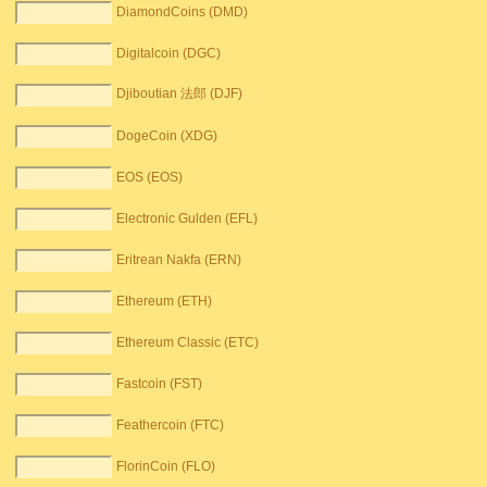
DiamondCoins (DMD)
Digitalcoin (DGC)
Djiboutian 法郎 (DJF)
DogeCoin (XDG)
EOS (EOS)
Electronic Gulden (EFL)
Eritrean Nakfa (ERN)
Ethereum (ETH)
Ethereum Classic (ETC)
Fastcoin (FST)
Feathercoin (FTC)
FlorinCoin (FLO)