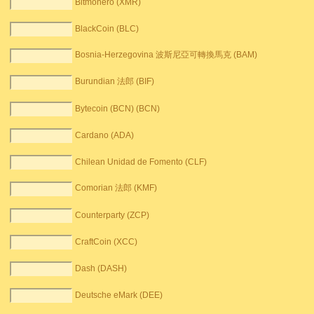
Bitmonero (XMR)
BlackCoin (BLC)
Bosnia-Herzegovina 波斯尼亞可轉換馬克 (BAM)
Burundian 法郎 (BIF)
Bytecoin (BCN) (BCN)
Cardano (ADA)
Chilean Unidad de Fomento (CLF)
Comorian 法郎 (KMF)
Counterparty (ZCP)
CraftCoin (XCC)
Dash (DASH)
Deutsche eMark (DEE)