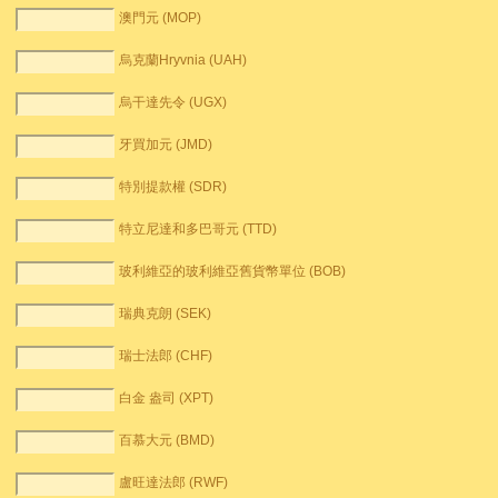
澳門元 (MOP)
烏克蘭Hryvnia (UAH)
烏干達先令 (UGX)
牙買加元 (JMD)
特別提款權 (SDR)
特立尼達和多巴哥元 (TTD)
玻利維亞的玻利維亞舊貨幣單位 (BOB)
瑞典克朗 (SEK)
瑞士法郎 (CHF)
白金 盎司 (XPT)
百慕大元 (BMD)
盧旺達法郎 (RWF)