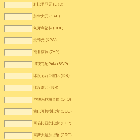
利比里亞元 (LRD)
加拿大元 (CAD)
匈牙利福林 (HUF)
北韓元 (KPW)
南非蘭特 (ZAR)
博茨瓦納Pula (BWP)
印度尼西亞盧比 (IDR)
印度盧比 (INR)
危地馬拉格查爾 (GTQ)
古巴可轉換比索 (CUC)
哥倫比亞的比索 (COP)
哥斯大黎加貨幣 (CRC)