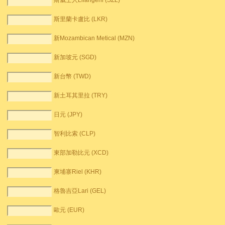
斯威士人Lilangeni (SZL)
斯里蘭卡盧比 (LKR)
新Mozambican Metical (MZN)
新加坡元 (SGD)
新台幣 (TWD)
新土耳其里拉 (TRY)
日元 (JPY)
智利比索 (CLP)
東部加勒比元 (XCD)
柬埔寨Riel (KHR)
格魯吉亞Lari (GEL)
歐元 (EUR)