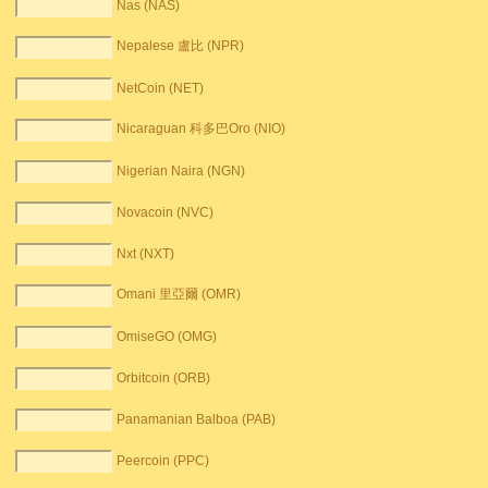
Nas (NAS)
Nepalese 盧比 (NPR)
NetCoin (NET)
Nicaraguan 科多巴Oro (NIO)
Nigerian Naira (NGN)
Novacoin (NVC)
Nxt (NXT)
Omani 里亞爾 (OMR)
OmiseGO (OMG)
Orbitcoin (ORB)
Panamanian Balboa (PAB)
Peercoin (PPC)