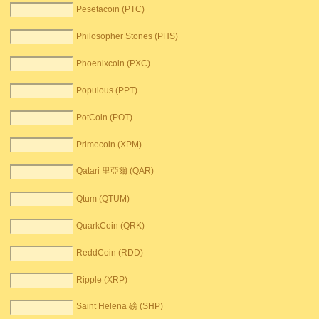
Pesetacoin (PTC)
Philosopher Stones (PHS)
Phoenixcoin (PXC)
Populous (PPT)
PotCoin (POT)
Primecoin (XPM)
Qatari 里亞爾 (QAR)
Qtum (QTUM)
QuarkCoin (QRK)
ReddCoin (RDD)
Ripple (XRP)
Saint Helena 磅 (SHP)