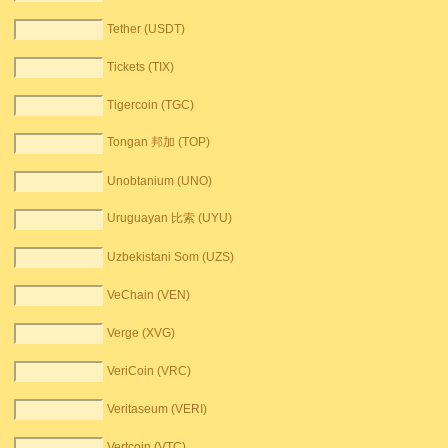
Tether (USDT)
Tickets (TIX)
Tigercoin (TGC)
Tongan 邦加 (TOP)
Unobtanium (UNO)
Uruguayan 比索 (UYU)
Uzbekistani Som (UZS)
VeChain (VEN)
Verge (XVG)
VeriCoin (VRC)
Veritaseum (VERI)
Vertcoin (VTC)