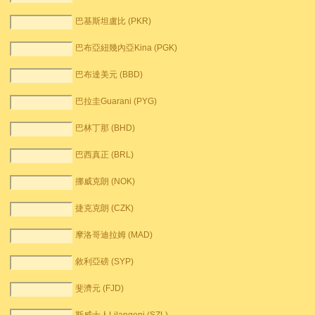
巴基斯坦盧比 (PKR)
巴布亞紐幾內亞Kina (PGK)
巴布達美元 (BBD)
巴拉圭Guarani (PYG)
巴林丁那 (BHD)
巴西真正 (BRL)
挪威克朗 (NOK)
捷克克朗 (CZK)
摩洛哥迪拉姆 (MAD)
敘利亞磅 (SYP)
斐濟元 (FJD)