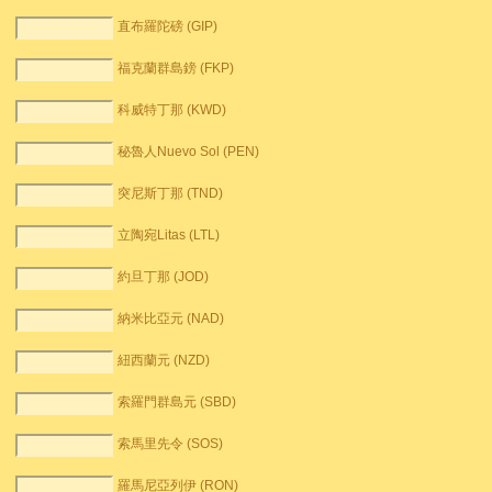
直布羅陀磅 (GIP)
福克蘭群島鎊 (FKP)
科威特丁那 (KWD)
秘魯人Nuevo Sol (PEN)
突尼斯丁那 (TND)
立陶宛Litas (LTL)
約旦丁那 (JOD)
納米比亞元 (NAD)
紐西蘭元 (NZD)
索羅門群島元 (SBD)
索馬里先令 (SOS)
羅馬尼亞列伊 (RON)