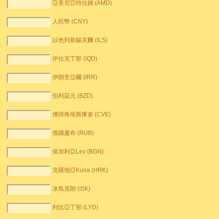
亞美尼亞特拉姆 (AMD)
人民幣 (CNY)
以色列新錫克爾 (ILS)
伊拉克丁那 (IQD)
伊朗里亞爾 (IRR)
伯利茲元 (BZD)
佛得角埃斯庫多 (CVE)
俄國盧布 (RUB)
保加利亞Lev (BGN)
克羅地亞Kuna (HRK)
冰島克朗 (ISK)
利比亞丁那 (LYD)