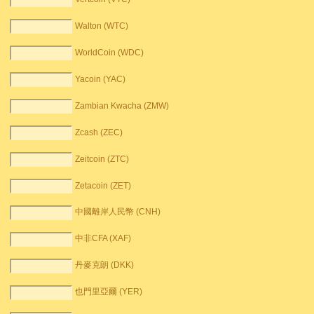
Walton (WTC)
WorldCoin (WDC)
Yacoin (YAC)
Zambian Kwacha (ZMW)
Zcash (ZEC)
Zeitcoin (ZTC)
Zetacoin (ZET)
中國離岸人民幣 (CNH)
中非CFA (XAF)
丹麥克朗 (DKK)
也門里亞爾 (YER)