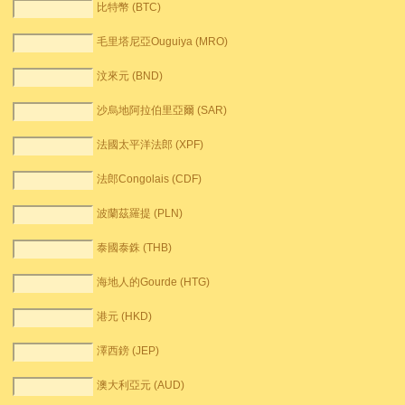
比特幣 (BTC)
毛里塔尼亞Ouguiya (MRO)
汶來元 (BND)
沙烏地阿拉伯里亞爾 (SAR)
法國太平洋法郎 (XPF)
法郎Congolais (CDF)
波蘭茲羅提 (PLN)
泰國泰銖 (THB)
海地人的Gourde (HTG)
港元 (HKD)
澤西鎊 (JEP)
澳大利亞元 (AUD)