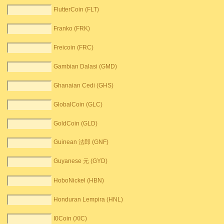
FlutterCoin (FLT)
Franko (FRK)
Freicoin (FRC)
Gambian Dalasi (GMD)
Ghanaian Cedi (GHS)
GlobalCoin (GLC)
GoldCoin (GLD)
Guinean 法郎 (GNF)
Guyanese 元 (GYD)
HoboNickel (HBN)
Honduran Lempira (HNL)
I0Coin (XIC)