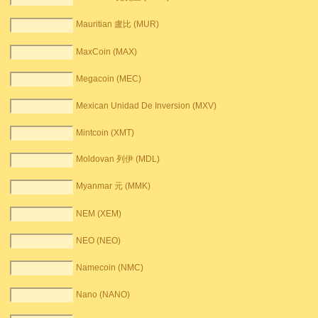
Mauritian 盧比 (MUR)
MaxCoin (MAX)
Megacoin (MEC)
Mexican Unidad De Inversion (MXV)
Mintcoin (XMT)
Moldovan 列伊 (MDL)
Myanmar 元 (MMK)
NEM (XEM)
NEO (NEO)
Namecoin (NMC)
Nano (NANO)