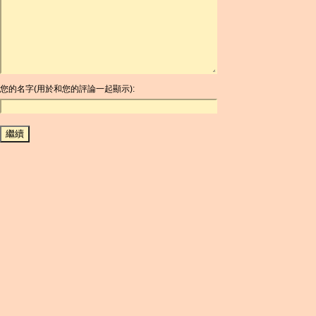
ARDR
ARG
ARS
AUD
AUR
AWG
您的名字(用於和您的評論一起顯示):
AZN
BAM
BBD
BCH
BCN
BDT
BET
BGN
BHD
BIF
BLC
BMD
BNB