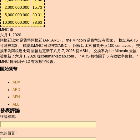
2,000,000.000
15.73
5,000,000.000
39.31
10,000,000.000
78.63
MNC 率
六月 1, 2020
阿根廷比索 是貨幣阿根廷 (AR, ARG) 。 the Mincoin 是貨幣沒有國家 。 標誌為ARS
可能被寫$ 。 標誌為MNC 可能被寫MNC 。 阿根廷比索 被劃分入100 centavos 。 交
換率為阿根廷比索 最後被更新了八月 7, 2026 從MSN 。 交換率為the Mincoin 最後
被更新了六月 1, 2020 從coinmarketcap.com 。 “ ARS 轉換因子 5 有效數字位數。 “
MNC 轉換因子 12 有效數字位數。
開始貨幣
ADA
AED
AFN
ALL
發表評論
AMD
評論標題:
ANC
ANG
您的留言：
AOA