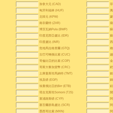
加拿大元 (CAD)
菲
匈牙利福林 (HUF)
萬
北韓元 (KPW)
蒙
南非蘭特 (ZAR)
薩
博茨瓦納Pula (BWP)
蘇
印度尼西亞盧比 (IDR)
蘇
印度盧比 (INR)
西
危地馬拉格查爾 (GTQ)
賴
古巴可轉換比索 (CUC)
越
哥倫比亞的比索 (COP)
金
哥斯大黎加貨幣 (CRC)
鈀
土庫曼斯坦馬納特 (TMT)
銀
埃及磅 (EGP)
銅
埃賽俄比亞的Birr (ETB)
鋁
塔吉克斯坦Somoni (TJS)
開
塞浦路斯磅 (CYP)
阿
塞舌爾群島盧比 (SCR)
阿
墨西哥比索 (MXN)
阿