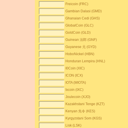
Freicoin (FRC)
Gambian Dalasi (GMD)
Ghanaian Cedi (GHS)
GlobalCoin (GLC)
GoldCoin (GLD)
Guinean 法郎 (GNF)
Guyanese 元 (GYD)
HoboNickel (HBN)
Honduran Lempira (HNL)
I0Coin (XIC)
ICON (ICX)
IOTA (MIOTA)
Ixcoin (IXC)
Joulecoin (XJO)
Kazakhstani Tenge (KZT)
Kenyan 先令 (KES)
Kyrgyzstani Som (KGS)
Lisk (LSK)