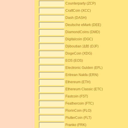
Counterparty (ZCP)
CraftCoin (XCC)
Dash (DASH)
Deutsche eMark (DEE)
DiamondCoins (DMD)
Digitalcoin (DGC)
Djiboutian 法郎 (DJF)
DogeCoin (XDG)
EOS (EOS)
Electronic Gulden (EFL)
Eritrean Nakfa (ERN)
Ethereum (ETH)
Ethereum Classic (ETC)
Fastcoin (FST)
Feathercoin (FTC)
FlorinCoin (FLO)
FlutterCoin (FLT)
Franko (FRK)