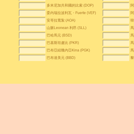
多米尼加共和國的比索 (DOP)
阿
委內瑞拉波利瓦・Fuerte (VEF)
阿
安哥拉寬紮 (AOA)
韓
山脈Leonean 利昂 (SLL)
馬
巴哈馬元 (BSD)
馬
巴基斯坦盧比 (PKR)
馬
巴布亞紐幾內亞Kina (PGK)
馬
巴布達美元 (BBD)
黎