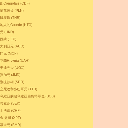
郎Congolais (CDF)
蘭茲羅提 (PLN)
國泰銖 (THB)
地人的Gourde (HTG)
元 (HKD)
西鎊 (JEP)
大利亞元 (AUD)
門元 (MOP)
克蘭Hryvnia (UAH)
干達先令 (UGX)
買加元 (JMD)
別提款權 (SDR)
立尼達和多巴哥元 (TTD)
利維亞的玻利維亞舊貨幣單位 (BOB)
典克朗 (SEK)
士法郎 (CHF)
金 盎司 (XPT)
慕大元 (BMD)