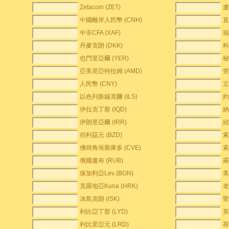
Zetacoin (ZET)
盧
中國離岸人民幣 (CNH)
直
中非CFA (XAF)
福
丹麥克朗 (DKK)
科
也門里亞爾 (YER)
秘
亞美尼亞特拉姆 (AMD)
突
人民幣 (CNY)
立
以色列新錫克爾 (ILS)
約
伊拉克丁那 (IQD)
納
伊朗里亞爾 (IRR)
紐
伯利茲元 (BZD)
索
佛得角埃斯庫多 (CVE)
索
俄國盧布 (RUB)
羅
保加利亞Lev (BGN)
美
克羅地亞Kuna (HRK)
老
冰島克朗 (ISK)
聖
利比亞丁那 (LYD)
英
利比里亞元 (LRD)
荷