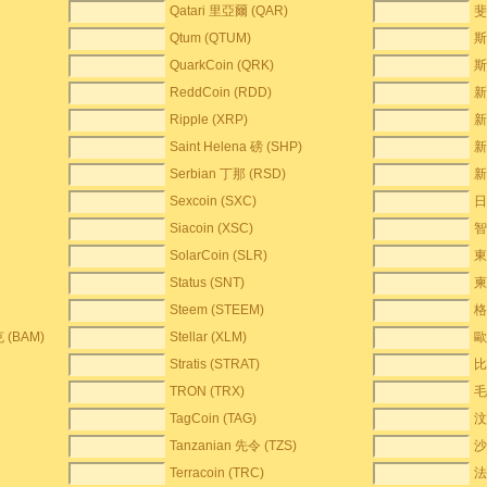
Qatari 里亞爾 (QAR)
斐
Qtum (QTUM)
斯
QuarkCoin (QRK)
斯
ReddCoin (RDD)
新
Ripple (XRP)
新
Saint Helena 磅 (SHP)
新
Serbian 丁那 (RSD)
新
Sexcoin (SXC)
日
Siacoin (XSC)
智
SolarCoin (SLR)
東
Status (SNT)
柬
Steem (STEEM)
格
 (BAM)
Stellar (XLM)
歐
Stratis (STRAT)
比
TRON (TRX)
毛
TagCoin (TAG)
汶
Tanzanian 先令 (TZS)
沙
Terracoin (TRC)
法