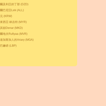
爾及利亞的丁那 (DZD)
爾巴尼亞Lek (ALL)
元 (KRW)
來西亞 林吉特 (MYR)
其頓Denar (MKD)
爾地夫Rufiyaa (MVR)
達加斯加人的Ariary (MGA)
巴嫩磅 (LBP)