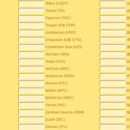
Tether (USDT)
法
Tickets (TIX)
波
Tigercoin (TGC)
泰
Tongan 邦加 (TOP)
海
Unobtanium (UNO)
港
Uruguayan 比索 (UYU)
澤
Uzbekistani Som (UZS)
澳
VeChain (VEN)
澳
Verge (XVG)
烏
VeriCoin (VRC)
烏
Veritaseum (VERI)
牙
Vertcoin (VTC)
特
Walton (WTC)
特
WorldCoin (WDC)
玻
Yacoin (YAC)
瑞
Zambian Kwacha (ZMW)
瑞
Zcash (ZEC)
白
Zeitcoin (ZTC)
百