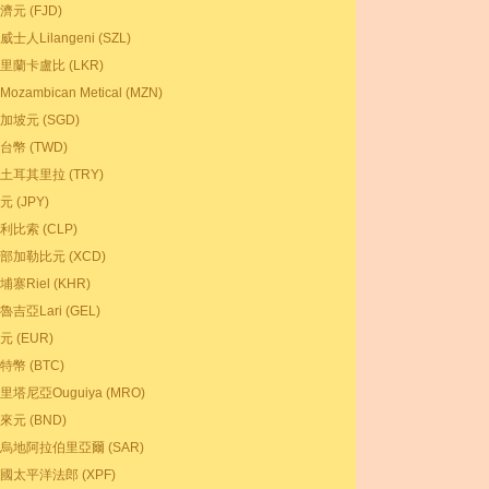
濟元 (FJD)
威士人Lilangeni (SZL)
里蘭卡盧比 (LKR)
Mozambican Metical (MZN)
加坡元 (SGD)
台幣 (TWD)
土耳其里拉 (TRY)
元 (JPY)
利比索 (CLP)
部加勒比元 (XCD)
埔寨Riel (KHR)
魯吉亞Lari (GEL)
元 (EUR)
特幣 (BTC)
里塔尼亞Ouguiya (MRO)
來元 (BND)
烏地阿拉伯里亞爾 (SAR)
國太平洋法郎 (XPF)