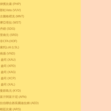
律賓比索 (PHP)
那杜Vatu (VUV)
古圖格裡克 (MNT)
摩亞塔拉 (WST)
丹磅 (SDG)
里南元 (SRD)
非CFA (XOF)
索托Loti (LSL)
南盾 (VND)
 盎司 (XAU)
 盎司 (XPD)
 盎司 (XAG)
 盎司 (XCP)
 盎司 (XAL)
曼群島元 (KYD)
富汗阿富汗尼 (AFN)
拉伯聯合酋長國迪拉姆 (AED)
根廷比索 (ARS)