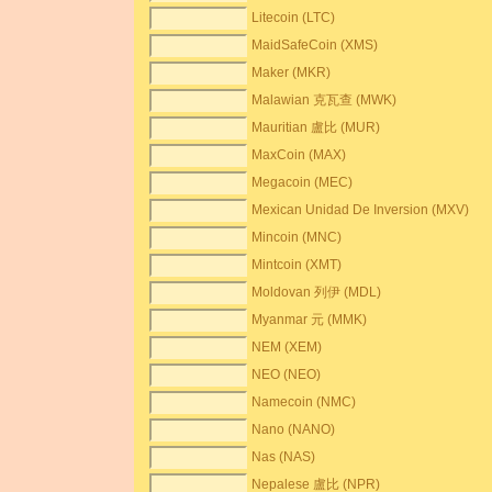
Litecoin (LTC)
MaidSafeCoin (XMS)
Maker (MKR)
Malawian 克瓦查 (MWK)
Mauritian 盧比 (MUR)
MaxCoin (MAX)
Megacoin (MEC)
Mexican Unidad De Inversion (MXV)
Mincoin (MNC)
Mintcoin (XMT)
Moldovan 列伊 (MDL)
Myanmar 元 (MMK)
NEM (XEM)
NEO (NEO)
Namecoin (NMC)
Nano (NANO)
Nas (NAS)
Nepalese 盧比 (NPR)