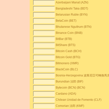
Azerbaijani Manat (AZN)
Bangladeshi Taka (BDT)
Belarusian Ruble (BYN)
BetaCoin (BET)
Bhutanese Ngultrum (BTN)
Binance Coin (BNB)
BitBar (BTB)
BitShare (BTS)
Bitcoin Cash (BCH)
Bitcoin Gold (BTG)
Bitmonero (XMR)
BlackCoin (BLC)
Bosnia-Herzegovina 波斯尼亞可轉換馬克
Burundian 法郎 (BIF)
Bytecoin (BCN) (BCN)
Cardano (ADA)
Chilean Unidad de Fomento (CLF)
Comorian 法郎 (KMF)