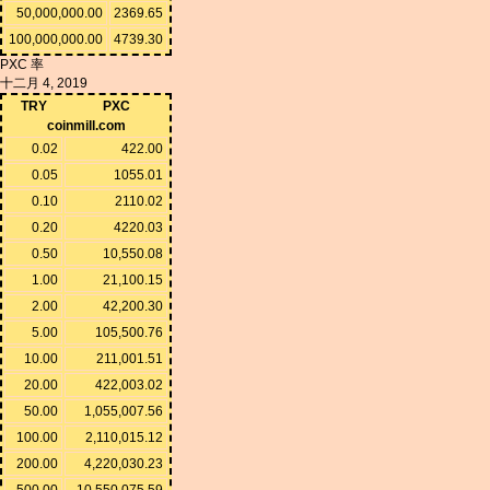
50,000,000.00
2369.65
100,000,000.00
4739.30
PXC 率
十二月 4, 2019
TRY
PXC
coinmill.com
0.02
422.00
0.05
1055.01
0.10
2110.02
0.20
4220.03
0.50
10,550.08
1.00
21,100.15
2.00
42,200.30
5.00
105,500.76
10.00
211,001.51
20.00
422,003.02
50.00
1,055,007.56
100.00
2,110,015.12
200.00
4,220,030.23
500.00
10,550,075.59