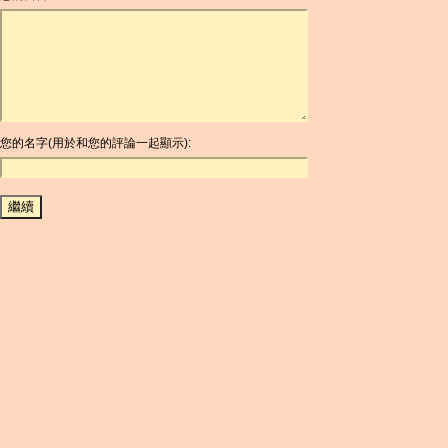
ARDR
ARG
ARS
AUD
AUR
AWG
您的名字(用於和您的評論一起顯示):
AZN
BAM
BBD
BCH
BCN
BDT
BET
BGN
BHD
BIF
BLC
BMD
BNB