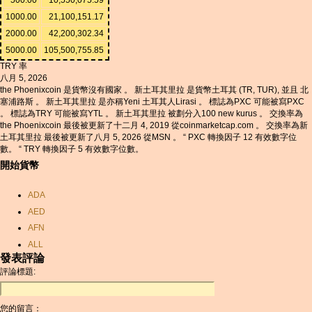
1000.00
21,100,151.17
2000.00
42,200,302.34
5000.00
105,500,755.85
TRY 率
八月 5, 2026
the Phoenixcoin 是貨幣沒有國家 。 新土耳其里拉 是貨幣土耳其 (TR, TUR), 並且 北
塞浦路斯 。 新土耳其里拉 是亦稱Yeni 土耳其人Lirasi 。 標誌為PXC 可能被寫PXC
。 標誌為TRY 可能被寫YTL 。 新土耳其里拉 被劃分入100 new kurus 。 交換率為
the Phoenixcoin 最後被更新了十二月 4, 2019 從coinmarketcap.com 。 交換率為新
土耳其里拉 最後被更新了八月 5, 2026 從MSN 。 “ PXC 轉換因子 12 有效數字位
數。 “ TRY 轉換因子 5 有效數字位數。
開始貨幣
ADA
AED
AFN
ALL
發表評論
AMD
評論標題:
ANC
ANG
您的留言：
AOA