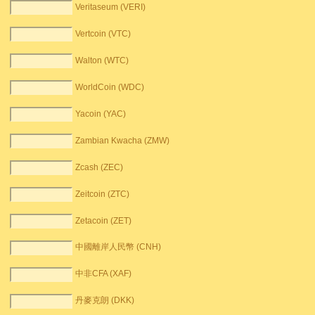
Veritaseum (VERI)
Vertcoin (VTC)
Walton (WTC)
WorldCoin (WDC)
Yacoin (YAC)
Zambian Kwacha (ZMW)
Zcash (ZEC)
Zeitcoin (ZTC)
Zetacoin (ZET)
中國離岸人民幣 (CNH)
中非CFA (XAF)
丹麥克朗 (DKK)