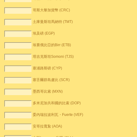
哥斯大黎加貨幣 (CRC)
土庫曼斯坦馬納特 (TMT)
埃及磅 (EGP)
埃賽俄比亞的Birr (ETB)
塔吉克斯坦Somoni (TJS)
塞浦路斯磅 (CYP)
塞舌爾群島盧比 (SCR)
墨西哥比索 (MXN)
多米尼加共和國的比索 (DOP)
委內瑞拉波利瓦・Fuerte (VEF)
安哥拉寬紮 (AOA)