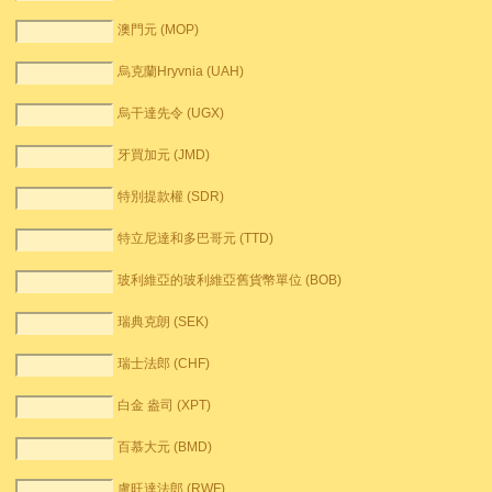
澳門元 (MOP)
烏克蘭Hryvnia (UAH)
烏干達先令 (UGX)
牙買加元 (JMD)
特別提款權 (SDR)
特立尼達和多巴哥元 (TTD)
玻利維亞的玻利維亞舊貨幣單位 (BOB)
瑞典克朗 (SEK)
瑞士法郎 (CHF)
白金 盎司 (XPT)
百慕大元 (BMD)
盧旺達法郎 (RWF)