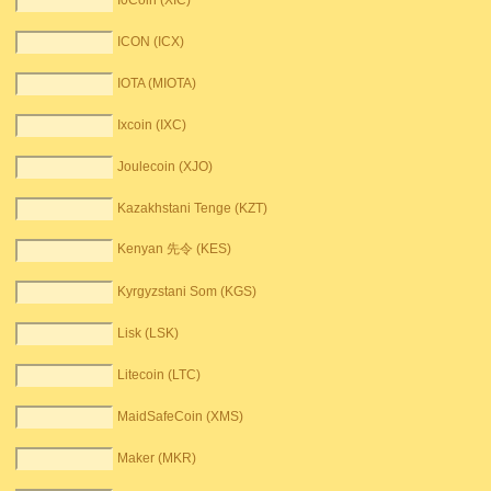
I0Coin (XIC)
ICON (ICX)
IOTA (MIOTA)
Ixcoin (IXC)
Joulecoin (XJO)
Kazakhstani Tenge (KZT)
Kenyan 先令 (KES)
Kyrgyzstani Som (KGS)
Lisk (LSK)
Litecoin (LTC)
MaidSafeCoin (XMS)
Maker (MKR)