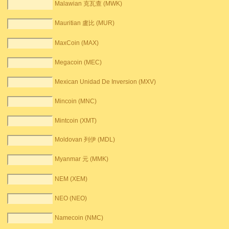
Malawian 克瓦查 (MWK)
Mauritian 盧比 (MUR)
MaxCoin (MAX)
Megacoin (MEC)
Mexican Unidad De Inversion (MXV)
Mincoin (MNC)
Mintcoin (XMT)
Moldovan 列伊 (MDL)
Myanmar 元 (MMK)
NEM (XEM)
NEO (NEO)
Namecoin (NMC)