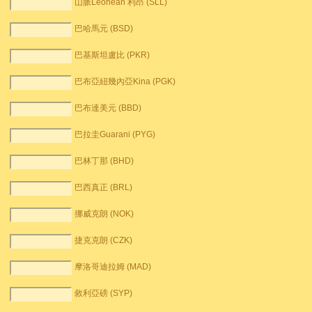
山脈Leonean 利昂 (SLL)
巴哈馬元 (BSD)
巴基斯坦盧比 (PKR)
巴布亞紐幾內亞Kina (PGK)
巴布達美元 (BBD)
巴拉圭Guarani (PYG)
巴林丁那 (BHD)
巴西真正 (BRL)
挪威克朗 (NOK)
捷克克朗 (CZK)
摩洛哥迪拉姆 (MAD)
敘利亞磅 (SYP)