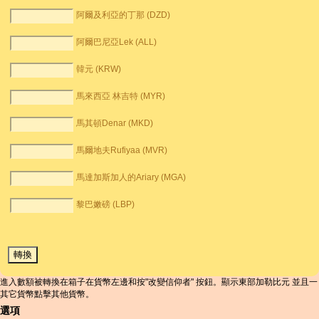
阿爾及利亞的丁那 (DZD)
阿爾巴尼亞Lek (ALL)
韓元 (KRW)
馬來西亞 林吉特 (MYR)
馬其頓Denar (MKD)
馬爾地夫Rufiyaa (MVR)
馬達加斯加人的Ariary (MGA)
黎巴嫩磅 (LBP)
進入數額被轉換在箱子在貨幣左邊和按"改變信仰者" 按鈕。顯示東部加勒比元 並且一
其它貨幣點擊其他貨幣。
選項