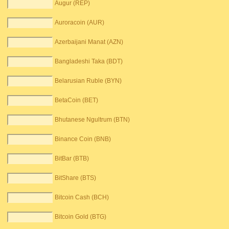
Augur (REP)
Auroracoin (AUR)
Azerbaijani Manat (AZN)
Bangladeshi Taka (BDT)
Belarusian Ruble (BYN)
BetaCoin (BET)
Bhutanese Ngultrum (BTN)
Binance Coin (BNB)
BitBar (BTB)
BitShare (BTS)
Bitcoin Cash (BCH)
Bitcoin Gold (BTG)