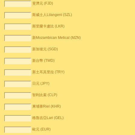
斐濟元 (FJD)
斯威士人Lilangeni (SZL)
斯里蘭卡盧比 (LKR)
新Mozambican Metical (MZN)
新加坡元 (SGD)
新台幣 (TWD)
新土耳其里拉 (TRY)
日元 (JPY)
智利比索 (CLP)
柬埔寨Riel (KHR)
格魯吉亞Lari (GEL)
歐元 (EUR)