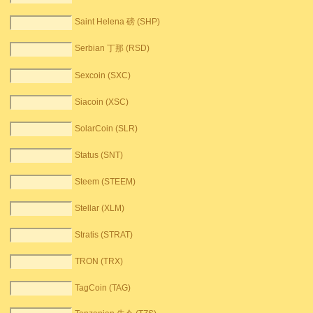
Saint Helena 磅 (SHP)
Serbian 丁那 (RSD)
Sexcoin (SXC)
Siacoin (XSC)
SolarCoin (SLR)
Status (SNT)
Steem (STEEM)
Stellar (XLM)
Stratis (STRAT)
TRON (TRX)
TagCoin (TAG)