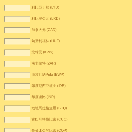
利比亞丁那 (LYD)
利比里亞元 (LRD)
加拿大元 (CAD)
匈牙利福林 (HUF)
北韓元 (KPW)
南非蘭特 (ZAR)
博茨瓦納Pula (BWP)
印度尼西亞盧比 (IDR)
印度盧比 (INR)
危地馬拉格查爾 (GTQ)
古巴可轉換比索 (CUC)
哥倫比亞的比索 (COP)