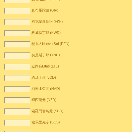
直布羅陀磅 (GIP)
福克蘭群島鎊 (FKP)
科威特丁那 (KWD)
秘魯人Nuevo Sol (PEN)
突尼斯丁那 (TND)
立陶宛Litas (LTL)
約旦丁那 (JOD)
納米比亞元 (NAD)
紐西蘭元 (NZD)
索羅門群島元 (SBD)
索馬里先令 (SOS)