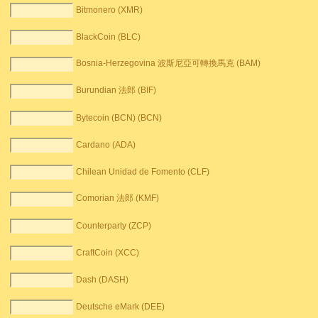
Bitmonero (XMR)
BlackCoin (BLC)
Bosnia-Herzegovina 波斯尼亞可轉換馬克 (BAM)
Burundian 法郎 (BIF)
Bytecoin (BCN) (BCN)
Cardano (ADA)
Chilean Unidad de Fomento (CLF)
Comorian 法郎 (KMF)
Counterparty (ZCP)
CraftCoin (XCC)
Dash (DASH)
Deutsche eMark (DEE)