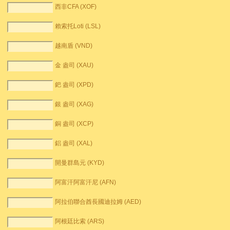
西非CFA (XOF)
賴索托Loti (LSL)
越南盾 (VND)
金 盎司 (XAU)
鈀 盎司 (XPD)
銀 盎司 (XAG)
銅 盎司 (XCP)
鋁 盎司 (XAL)
開曼群島元 (KYD)
阿富汗阿富汗尼 (AFN)
阿拉伯聯合酋長國迪拉姆 (AED)
阿根廷比索 (ARS)