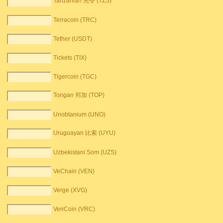
Tanzanian 先令 (TZS)
Terracoin (TRC)
Tether (USDT)
Tickets (TIX)
Tigercoin (TGC)
Tongan 邦加 (TOP)
Unobtanium (UNO)
Uruguayan 比索 (UYU)
Uzbekistani Som (UZS)
VeChain (VEN)
Verge (XVG)
VeriCoin (VRC)