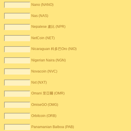
Nano (NANO)
Nas (NAS)
Nepalese 盧比 (NPR)
NetCoin (NET)
Nicaraguan 科多巴Oro (NIO)
Nigerian Naira (NGN)
Novacoin (NVC)
Nxt (NXT)
Omani 里亞爾 (OMR)
OmiseGO (OMG)
Orbitcoin (ORB)
Panamanian Balboa (PAB)