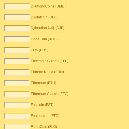
DiamondCoins (DMD)
Digitalcoin (DGC)
Djiboutian 法郎 (DJF)
DogeCoin (XDG)
EOS (EOS)
Electronic Gulden (EFL)
Eritrean Nakfa (ERN)
Ethereum (ETH)
Ethereum Classic (ETC)
Fastcoin (FST)
Feathercoin (FTC)
FlorinCoin (FLO)