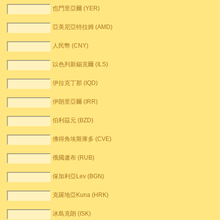
也門里亞爾 (YER)
亞美尼亞特拉姆 (AMD)
人民幣 (CNY)
以色列新錫克爾 (ILS)
伊拉克丁那 (IQD)
伊朗里亞爾 (IRR)
伯利茲元 (BZD)
佛得角埃斯庫多 (CVE)
俄國盧布 (RUB)
保加利亞Lev (BGN)
克羅地亞Kuna (HRK)
冰島克朗 (ISK)