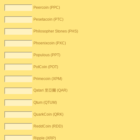
Peercoin (PPC)
Pesetacoin (PTC)
Philosopher Stones (PHS)
Phoenixcoin (PXC)
Populous (PPT)
PotCoin (POT)
Primecoin (XPM)
Qatari 里亞爾 (QAR)
Qtum (QTUM)
QuarkCoin (QRK)
ReddCoin (RDD)
Ripple (XRP)