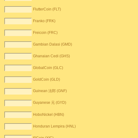
FlutterCoin (FLT)
Franko (FRK)
Freicoin (FRC)
Gambian Dalasi (GMD)
Ghanaian Cedi (GHS)
GlobalCoin (GLC)
GoldCoin (GLD)
Guinean 法郎 (GNF)
Guyanese 元 (GYD)
HoboNickel (HBN)
Honduran Lempira (HNL)