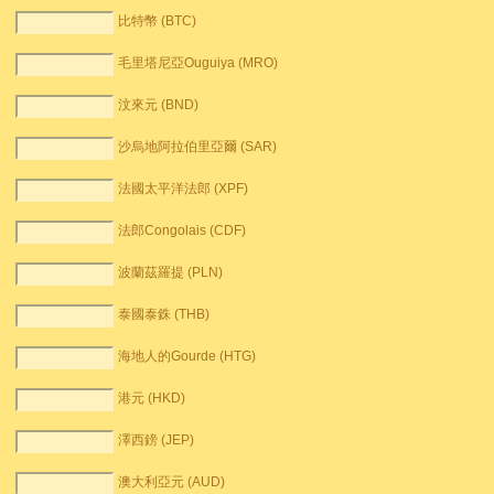
比特幣 (BTC)
毛里塔尼亞Ouguiya (MRO)
汶來元 (BND)
沙烏地阿拉伯里亞爾 (SAR)
法國太平洋法郎 (XPF)
法郎Congolais (CDF)
波蘭茲羅提 (PLN)
泰國泰銖 (THB)
海地人的Gourde (HTG)
港元 (HKD)
澤西鎊 (JEP)
澳大利亞元 (AUD)