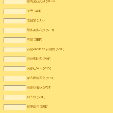
羅馬尼亞列伊 (RON)
美元 (USD)
老撾幣 (LAK)
聖多美多布拉 (STD)
英鎊 (GBP)
荷蘭Antillean 荷蘭盾 (ANG)
菲律賓比索 (PHP)
萬那杜Vatu (VUV)
蒙古圖格裡克 (MNT)
薩摩亞塔拉 (WST)
蘇丹磅 (SDG)
蘇里南元 (SRD)