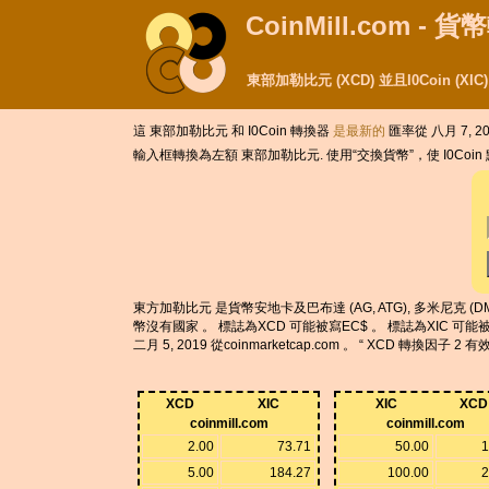
CoinMill.com - 
東部加勒比元 (XCD) 並且I0Coin (X
這 東部加勒比元 和 I0Coin 轉換器
是最新的
匯率從 八月 7, 20
輸入框轉換為左額 東部加勒比元. 使用“交換貨幣”，使 I0Coi
東方加勒比元 是貨幣安地卡及巴布達 (AG, ATG), 多米尼克 (DM, DMA), 
幣沒有國家 。 標誌為XCD 可能被寫EC$ 。 標誌為XIC 可能被寫
二月 5, 2019 從coinmarketcap.com 。 “ XCD 轉換因子
XCD
XIC
XIC
XCD
coinmill.com
coinmill.com
2.00
73.71
50.00
1
5.00
184.27
100.00
2