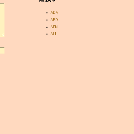
ADA
AED
AFN
ALL
AMD
ANC
ANG
AOA
ARDR
ARG
ARS
AUD
AUR
AWG
AZN
BAM
BBD
BCH