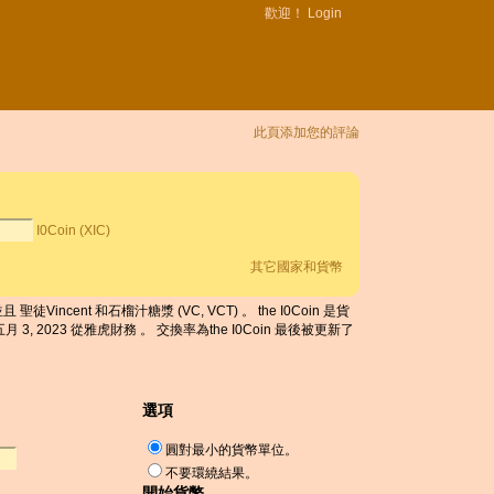
歡迎！
Login
此頁添加您的評論
I0Coin (XIC)
其它國家和貨幣
且 聖徒Vincent 和石榴汁糖漿 (VC, VCT) 。 the I0Coin 是貨
, 2023 從雅虎財務 。 交換率為the I0Coin 最後被更新了
選項
圓對最小的貨幣單位。
不要環繞結果。
開始貨幣