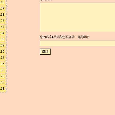
.43
.57
.13
.27
.67
.34
您的名字(用於和您的評論一起顯示):
.68
.69
.39
.78
.95
.89
.78
.45
.91