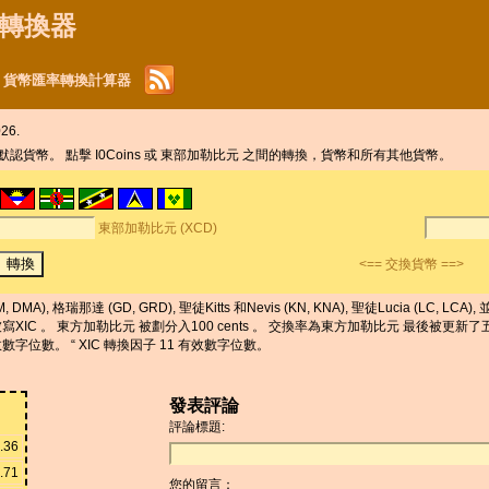
貨幣轉換器
IC) 貨幣匯率轉換計算器
26.
n 默認貨幣。 點擊 I0Coins 或 東部加勒比元 之間的轉換，貨幣和所有其他貨幣。
東部加勒比元 (XCD)
<== 交換貨幣 ==>
格瑞那達 (GD, GRD), 聖徒Kitts 和Nevis (KN, KNA), 聖徒Lucia (LC, LCA), 並
XIC 。 東方加勒比元 被劃分入100 cents 。 交換率為東方加勒比元 最後被更新了五月 3
 2 有效數字位數。 “ XIC 轉換因子 11 有效數字位數。
發表評論
評論標題:
.36
.71
您的留言：