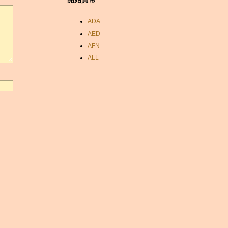
ADA
AED
AFN
ALL
AMD
ANC
ANG
AOA
ARDR
ARG
ARS
AUD
AUR
AWG
AZN
BAM
BBD
BCH