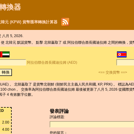
貨幣轉換器
北韓元 (KPW) 貨幣匯率轉換計算器
八月 5, 2026.
，使 北韓元 默認貨幣。 點擊 北韓贏取了 或 阿拉伯聯合酋長國迪拉姆 之間的轉換，
阿拉伯聯合酋長國迪拉姆 (AED)
<== 交換貨幣 ==>
E) 。 北韓贏取了 是貨幣北朝鮮 (朝鮮民主主義人民共和國, KP, PRK) 。 標誌為AED
入100 chon 。 交換率為阿拉伯聯合酋長國迪拉姆 最後被更新了八月 5, 2026 從國際
換因子 4 有效數字位數。
ED
發表評論
評論標題:
2.00
4.00
您的留言：