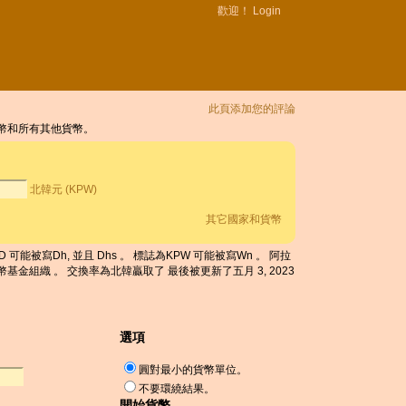
歡迎！
Login
此頁添加您的評論
貨幣和所有其他貨幣。
北韓元 (KPW)
其它國家和貨幣
 可能被寫Dh, 並且 Dhs 。 標誌為KPW 可能被寫Wn 。 阿拉
貨幣基金組織 。 交換率為北韓贏取了 最後被更新了五月 3, 2023
選項
圓對最小的貨幣單位。
不要環繞結果。
開始貨幣