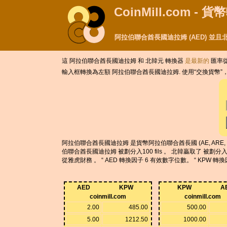
CoinMill.com - 
阿拉伯聯合酋長國迪拉姆 (AED) 並且
這 阿拉伯聯合酋長國迪拉姆 和 北韓元 轉換器
是最新的
匯率從 
輸入框轉換為左額 阿拉伯聯合酋長國迪拉姆. 使用“交換貨幣”
阿拉伯聯合酋長國迪拉姆 是貨幣阿拉伯聯合酋長國 (AE, ARE, UA
伯聯合酋長國迪拉姆 被劃分入100 fils 。 北韓贏取了 被劃分
從雅虎財務 。 “ AED 轉換因子 6 有效數字位數。 “ KPW 轉
AED
KPW
KPW
A
coinmill.com
coinmill.com
2.00
485.00
500.00
5.00
1212.50
1000.00