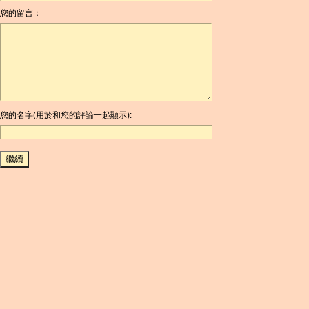
您的留言：
AOA
ARDR
ARG
ARS
AUD
AUR
AWG
您的名字(用於和您的評論一起顯示):
AZN
BAM
BBD
BCH
BCN
BDT
BET
BGN
BHD
BIF
BLC
BMD