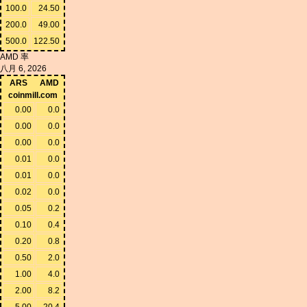
100.0
24.50
200.0
49.00
500.0
122.50
AMD 率
八月 6, 2026
ARS
AMD
coinmill.com
0.00
0.0
0.00
0.0
0.00
0.0
0.01
0.0
0.01
0.0
0.02
0.0
0.05
0.2
0.10
0.4
0.20
0.8
0.50
2.0
1.00
4.0
2.00
8.2
5.00
20.4