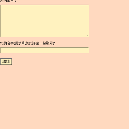
您的留言：
AOA
ARDR
ARG
ARS
AUD
AUR
AWG
您的名字(用於和您的評論一起顯示):
AZN
BAM
BBD
BCH
BCN
BDT
BET
BGN
BHD
BIF
BLC
BMD