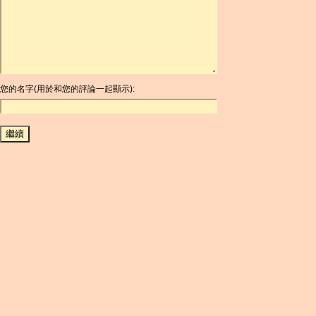
ARDR
ARG
ARS
AUD
AUR
AWG
您的名字(用於和您的評論一起顯示):
AZN
BAM
BBD
BCH
BCN
BDT
BET
BGN
BHD
BIF
BLC
BMD
BNB