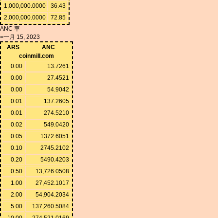
1,000,000.0000
36.43
2,000,000.0000
72.85
ANC 率
=一月 15, 2023
ARS
ANC
coinmill.com
0.00
13.7261
0.00
27.4521
0.00
54.9042
0.01
137.2605
0.01
274.5210
0.02
549.0420
0.05
1372.6051
0.10
2745.2102
0.20
5490.4203
0.50
13,726.0508
1.00
27,452.1017
2.00
54,904.2034
5.00
137,260.5084
10.00
274,521.0169