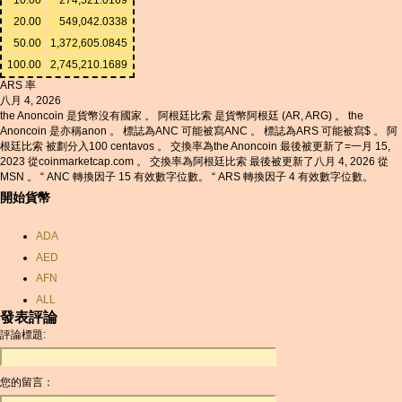
20.00
549,042.0338
50.00
1,372,605.0845
100.00
2,745,210.1689
ARS 率
八月 4, 2026
the Anoncoin 是貨幣沒有國家 。 阿根廷比索 是貨幣阿根廷 (AR, ARG) 。 the
Anoncoin 是亦稱anon 。 標誌為ANC 可能被寫ANC 。 標誌為ARS 可能被寫$ 。 阿
根廷比索 被劃分入100 centavos 。 交換率為the Anoncoin 最後被更新了=一月 15,
2023 從coinmarketcap.com 。 交換率為阿根廷比索 最後被更新了八月 4, 2026 從
MSN 。 “ ANC 轉換因子 15 有效數字位數。 “ ARS 轉換因子 4 有效數字位數。
開始貨幣
ADA
AED
AFN
ALL
發表評論
AMD
評論標題:
ANC
ANG
您的留言：
AOA