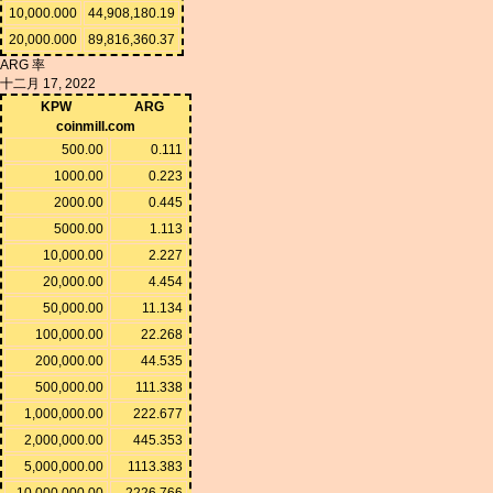
10,000.000
44,908,180.19
20,000.000
89,816,360.37
ARG 率
十二月 17, 2022
KPW
ARG
coinmill.com
500.00
0.111
1000.00
0.223
2000.00
0.445
5000.00
1.113
10,000.00
2.227
20,000.00
4.454
50,000.00
11.134
100,000.00
22.268
200,000.00
44.535
500,000.00
111.338
1,000,000.00
222.677
2,000,000.00
445.353
5,000,000.00
1113.383
10,000,000.00
2226.766