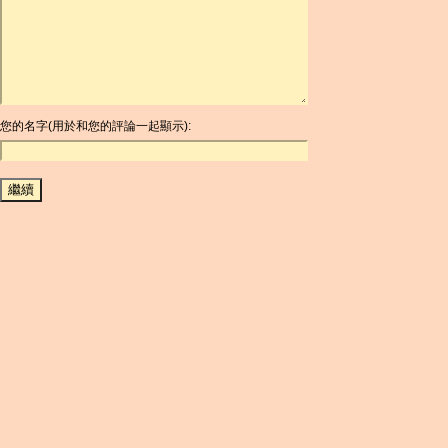
ARDR
ARG
ARS
AUD
AUR
AWG
您的名字(用於和您的評論一起顯示):
AZN
BAM
BBD
BCH
BCN
BDT
BET
BGN
BHD
BIF
BLC
BMD
BNB