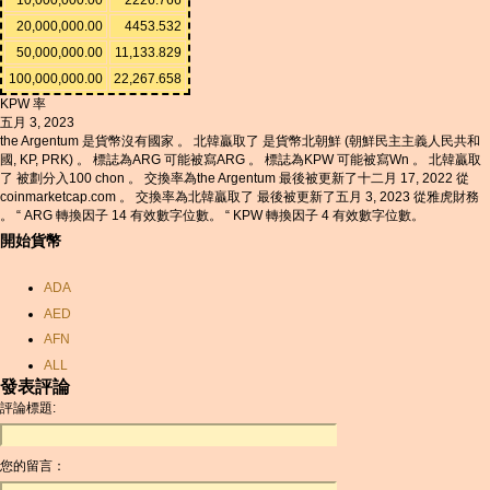
20,000,000.00
4453.532
50,000,000.00
11,133.829
100,000,000.00
22,267.658
KPW 率
五月 3, 2023
the Argentum 是貨幣沒有國家 。 北韓贏取了 是貨幣北朝鮮 (朝鮮民主主義人民共和
國, KP, PRK) 。 標誌為ARG 可能被寫ARG 。 標誌為KPW 可能被寫Wn 。 北韓贏取
了 被劃分入100 chon 。 交換率為the Argentum 最後被更新了十二月 17, 2022 從
coinmarketcap.com 。 交換率為北韓贏取了 最後被更新了五月 3, 2023 從雅虎財務
。 “ ARG 轉換因子 14 有效數字位數。 “ KPW 轉換因子 4 有效數字位數。
開始貨幣
ADA
AED
AFN
ALL
發表評論
AMD
評論標題:
ANC
ANG
您的留言：
AOA