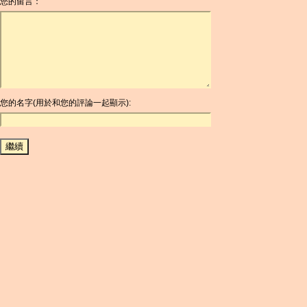
您的留言：
AOA
ARDR
ARG
ARS
AUD
AUR
AWG
您的名字(用於和您的評論一起顯示):
AZN
BAM
BBD
BCH
BCN
BDT
BET
BGN
BHD
BIF
BLC
BMD