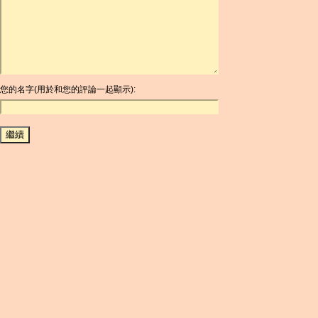
ARDR
ARG
ARS
AUD
AUR
AWG
您的名字(用於和您的評論一起顯示):
AZN
BAM
BBD
BCH
BCN
BDT
BET
BGN
BHD
BIF
BLC
BMD
BNB