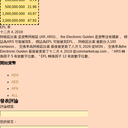
500,000.000
21.98
1,000,000.000
43.97
2,000,000.000
87.93
EFL 率
十二月 4, 2019
阿根廷比索 是貨幣阿根廷 (AR, ARG) 。 the Electronic Gulden 是貨幣沒有國家 。 標
誌為ARS 可能被寫$ 。 標誌為EFL 可能被寫EFL 。 阿根廷比索 被劃分入100
centavos 。 交換率為阿根廷比索 最後被更新了八月 5, 2026 從MSN 。 交換率為the
Electronic Gulden 最後被更新了十二月 4, 2019 從coinmarketcap.com 。 “ ARS 轉
換因子 5 有效數字位數。 “ EFL 轉換因子 12 有效數字位數。
開始貨幣
ADA
AED
AFN
ALL
發表評論
AMD
評論標題:
ANC
ANG
您的留言：
AOA