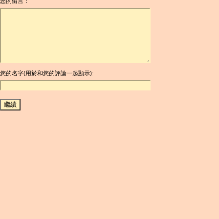
您的留言：
AOA
ARDR
ARG
ARS
AUD
AUR
AWG
您的名字(用於和您的評論一起顯示):
AZN
BAM
BBD
BCH
BCN
BDT
BET
BGN
BHD
BIF
BLC
BMD