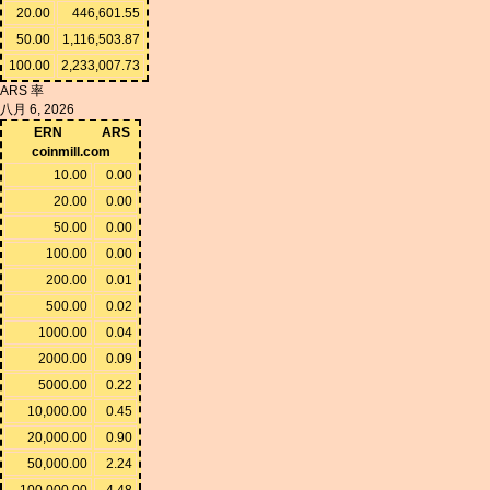
20.00
446,601.55
50.00
1,116,503.87
100.00
2,233,007.73
ARS 率
八月 6, 2026
ERN
ARS
coinmill.com
10.00
0.00
20.00
0.00
50.00
0.00
100.00
0.00
200.00
0.01
500.00
0.02
1000.00
0.04
2000.00
0.09
5000.00
0.22
10,000.00
0.45
20,000.00
0.90
50,000.00
2.24
100,000.00
4.48