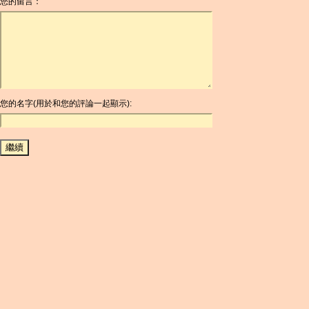
您的留言：
AOA
ARDR
ARG
ARS
AUD
AUR
AWG
您的名字(用於和您的評論一起顯示):
AZN
BAM
BBD
BCH
BCN
BDT
BET
BGN
BHD
BIF
BLC
BMD