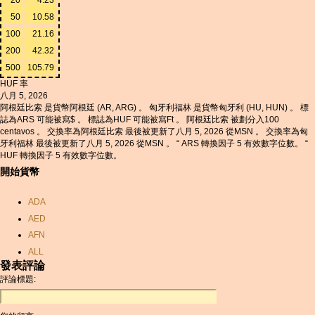
50
10.58
100
21.16
200
42.32
500
105.79
HUF 率
八月 5, 2026
阿根廷比索 是貨幣阿根廷 (AR, ARG) 。 匈牙利福林 是貨幣匈牙利 (HU, HUN) 。 標
誌為ARS 可能被寫$ 。 標誌為HUF 可能被寫Ft 。 阿根廷比索 被劃分入100
centavos 。 交換率為阿根廷比索 最後被更新了八月 5, 2026 從MSN 。 交換率為匈
牙利福林 最後被更新了八月 5, 2026 從MSN 。 “ ARS 轉換因子 5 有效數字位數。 “
HUF 轉換因子 5 有效數字位數。
開始貨幣
ADA
AED
AFN
ALL
發表評論
AMD
評論標題:
ANC
ANG