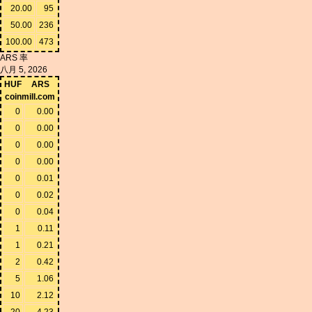
20.00
95
50.00
236
100.00
473
ARS 率
八月 5, 2026
HUF
ARS
coinmill.com
0
0.00
0
0.00
0
0.00
0
0.00
0
0.01
0
0.02
0
0.04
1
0.11
1
0.21
2
0.42
5
1.06
10
2.12
20
4.23