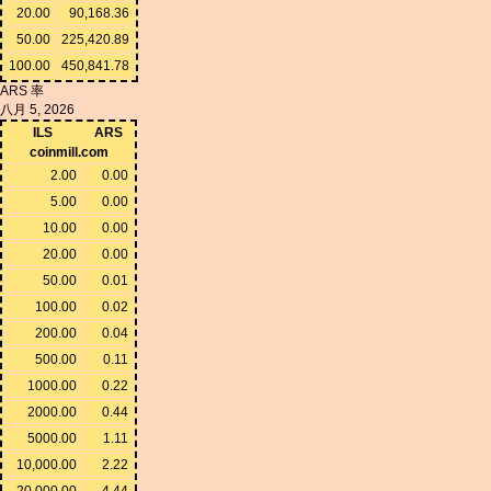
20.00
90,168.36
50.00
225,420.89
100.00
450,841.78
ARS 率
八月 5, 2026
ILS
ARS
coinmill.com
2.00
0.00
5.00
0.00
10.00
0.00
20.00
0.00
50.00
0.01
100.00
0.02
200.00
0.04
500.00
0.11
1000.00
0.22
2000.00
0.44
5000.00
1.11
10,000.00
2.22
20,000.00
4.44