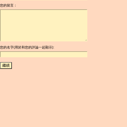
您的留言：
AOA
ARDR
ARG
ARS
AUD
AUR
AWG
您的名字(用於和您的評論一起顯示):
AZN
BAM
BBD
BCH
BCN
BDT
BET
BGN
BHD
BIF
BLC
BMD