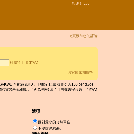
歡迎！
Login
此頁添加您的評論
科威特丁那 (KWD)
其它國家和貨幣
KWD 可能被寫KD 。 阿根廷比索 被劃分入100 centavos
國際貨幣基金組織 。 “ ARS 轉換因子 4 有效數字位數。 “ KWD
選項
圓對最小的貨幣單位。
不要環繞結果。
開始貨幣