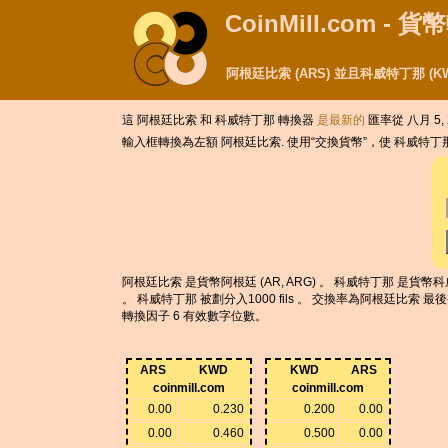
CoinMill.com - 
阿根廷比索 (ARS) 並且科威特丁那 (
這 阿根廷比索 和 科威特丁那 轉換器
是最新的
匯率從 八月 5, 
輸入框轉換為左額 阿根廷比索. 使用“交換貨幣”，使 科威特
阿根廷比索 是貨幣阿根廷 (AR, ARG) 。 科威特丁那 是貨幣科威
。 科威特丁那 被劃分入1000 fils 。 交換率為阿根廷比索 最後
轉換因子 6 有效數字位數。
ARS
KWD
KWD
ARS
coinmill.com
coinmill.com
0.00
0.230
0.200
0.00
0.00
0.460
0.500
0.00