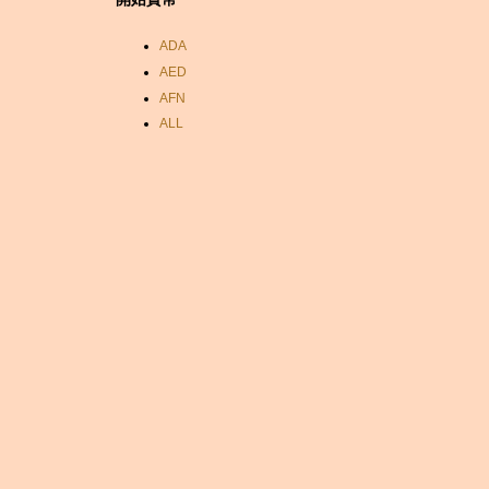
ADA
AED
AFN
ALL
AMD
ANC
ANG
AOA
ARDR
ARG
ARS
AUD
AUR
AWG
AZN
BAM
BBD
BCH