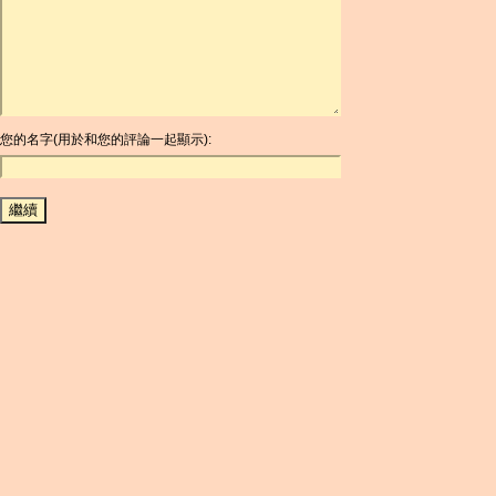
ARDR
ARG
ARS
AUD
AUR
AWG
您的名字(用於和您的評論一起顯示):
AZN
BAM
BBD
BCH
BCN
BDT
BET
BGN
BHD
BIF
BLC
BMD
BNB