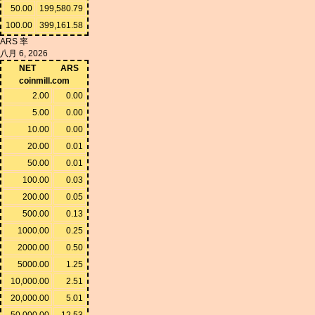
50.00
199,580.79
100.00
399,161.58
ARS 率
八月 6, 2026
NET
ARS
coinmill.com
2.00
0.00
5.00
0.00
10.00
0.00
20.00
0.01
50.00
0.01
100.00
0.03
200.00
0.05
500.00
0.13
1000.00
0.25
2000.00
0.50
5000.00
1.25
10,000.00
2.51
20,000.00
5.01
50,000.00
12.53