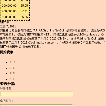
100,000.00
25.05
200,000.00
50.11
500,000.00
125.26
NET 率
二月 7, 2021
阿根廷比索 是貨幣阿根廷 (AR, ARG) 。 the NetCoin 是貨幣沒有國家 。 標誌為ARS
可能被寫$ 。 標誌為NET 可能被寫NET 。 阿根廷比索 被劃分入100 centavos 。 交
換率為阿根廷比索 最後被更新了八月 6, 2026 從MSN 。 交換率為the NetCoin 最後
被更新了二月 7, 2021 從coinmarketcap.com 。 “ ARS 轉換因子 5 有效數字位數。 “
NET 轉換因子 13 有效數字位數。
開始貨幣
ADA
AED
AFN
ALL
發表評論
AMD
評論標題:
ANC
ANG
您的留言：
AOA