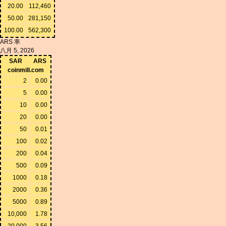
20.00
112,460
50.00
281,150
100.00
562,300
ARS 率
八月 5, 2026
SAR
ARS
coinmill.com
2
0.00
5
0.00
10
0.00
20
0.00
50
0.01
100
0.02
200
0.04
500
0.09
1000
0.18
2000
0.36
5000
0.89
10,000
1.78
20,000
3.56