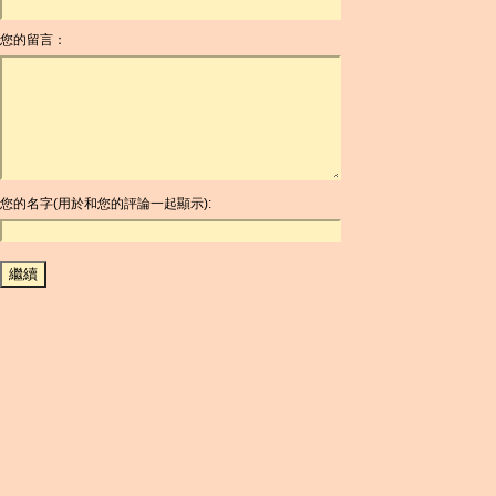
ANG
您的留言：
AOA
ARDR
ARG
ARS
AUD
AUR
AWG
您的名字(用於和您的評論一起顯示):
AZN
BAM
BBD
BCH
BCN
BDT
BET
BGN
BHD
BIF
BLC