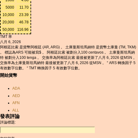
5000
11.70
10,000
23.39
20,000
46.78
50,000
116.96
TMT 率
八月 6, 2026
阿根廷比索 是貨幣阿根廷 (AR, ARG) 。 土庫曼斯坦馬納特 是貨幣土庫曼 (TM, TKM)
。 標誌為ARS 可能被寫$ 。 阿根廷比索 被劃分入100 centavos 。 土庫曼斯坦馬納
特 被劃分入100 tenga 。 交換率為阿根廷比索 最後被更新了八月 6, 2026 從MSN 。
交換率為土庫曼斯坦馬納特 最後被更新了八月 6, 2026 從MSN 。 “ ARS 轉換因子 5
有效數字位數。 “ TMT 轉換因子 5 有效數字位數。
開始貨幣
ADA
AED
AFN
ALL
發表評論
AMD
評論標題:
ANC
ANG