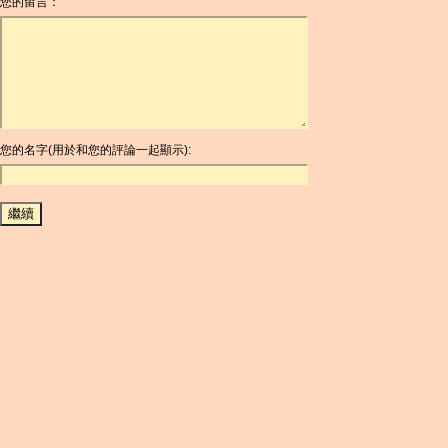
您的留言：
AOA
ARDR
ARG
ARS
AUD
AUR
AWG
您的名字(用於和您的評論一起顯示):
AZN
BAM
BBD
BCH
BCN
BDT
BET
BGN
BHD
BIF
BLC
BMD