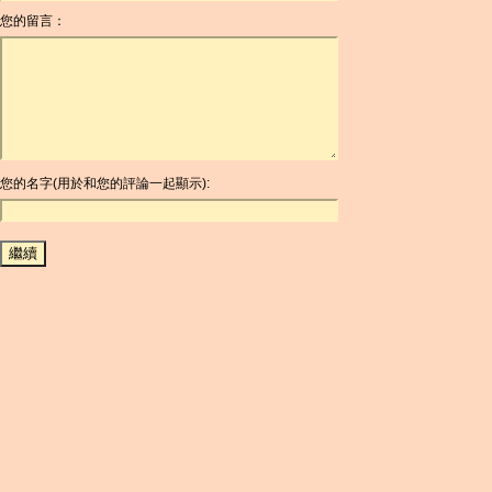
您的留言：
AOA
ARDR
ARG
ARS
AUD
AUR
AWG
您的名字(用於和您的評論一起顯示):
AZN
BAM
BBD
BCH
BCN
BDT
BET
BGN
BHD
BIF
BLC
BMD