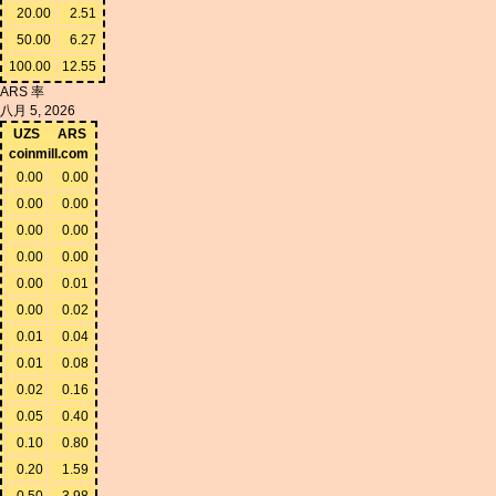
20.00
2.51
50.00
6.27
100.00
12.55
ARS 率
八月 5, 2026
UZS
ARS
coinmill.com
0.00
0.00
0.00
0.00
0.00
0.00
0.00
0.00
0.00
0.01
0.00
0.02
0.01
0.04
0.01
0.08
0.02
0.16
0.05
0.40
0.10
0.80
0.20
1.59
0.50
3.98