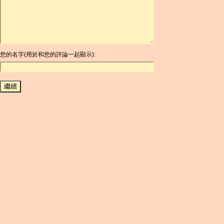
ARG
ARS
AUD
AUR
AWG
您的名字(用於和您的評論一起顯示):
AZN
BAM
BBD
BCH
BCN
BDT
BET
BGN
BHD
BIF
BLC
BMD
BNB
BND