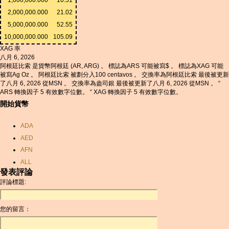
2,000,000.000
21.02
5,000,000.000
52.55
10,000,000.000
105.09
XAG 率
八月 6, 2026
阿根廷比索 是貨幣阿根廷 (AR, ARG) 。 標誌為ARS 可能被寫$ 。 標誌為XAG 可能
被寫Ag Oz 。 阿根廷比索 被劃分入100 centavos 。 交換率為阿根廷比索 最後被更新
了八月 6, 2026 從MSN 。 交換率為盎司銀 最後被更新了八月 6, 2026 從MSN 。 “
ARS 轉換因子 5 有效數字位數。 “ XAG 轉換因子 5 有效數字位數。
開始貨幣
ADA
AED
AFN
ALL
發表評論
AMD
評論標題:
ANC
ANG
您的留言：
AOA
ARDR