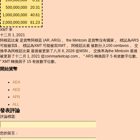
500,000,000
20.31
1,000,000,000
40.61
2,000,000,000
81.23
XMT 率
十二月 1, 2021
阿根廷比索 是貨幣阿根廷 (AR, ARG) 。 the Mintcoin 是貨幣沒有國家 。 標誌為ARS
可能被寫$ 。 標誌為XMT 可能被寫XMT 。 阿根廷比索 被劃分入100 centavos 。 交
換率為阿根廷比索 最後被更新了八月 6, 2026 從MSN 。 交換率為the Mintcoin 最後
被更新了十二月 1, 2021 從coinmarketcap.com 。 “ ARS 轉換因子 5 有效數字位數。
“ XMT 轉換因子 15 有效數字位數。
開始貨幣
ADA
AED
AFN
ALL
發表評論
AMD
評論標題:
ANC
ANG
您的留言：
AOA