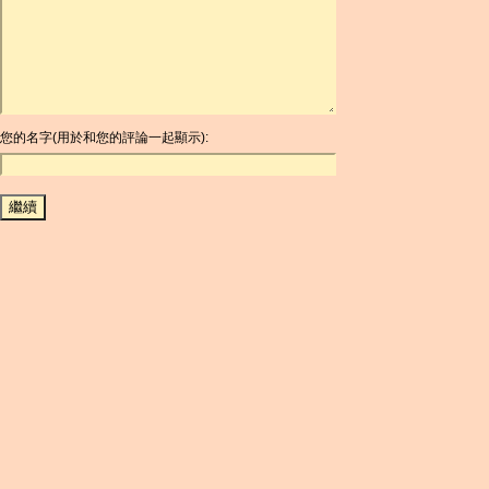
ARDR
ARG
ARS
AUD
AUR
AWG
您的名字(用於和您的評論一起顯示):
AZN
BAM
BBD
BCH
BCN
BDT
BET
BGN
BHD
BIF
BLC
BMD
BNB