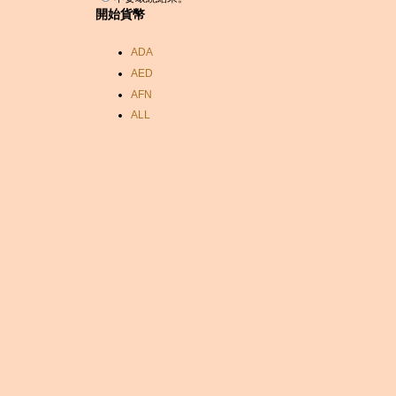
開始貨幣
ADA
AED
AFN
ALL
AMD
ANC
ANG
AOA
ARDR
ARG
ARS
AUD
AUR
AWG
AZN
BAM
BBD