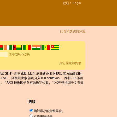
歡迎！
Login
此頁添加您的評論
西非CFA (XOF)
其它國家和貨幣
W, GNB), 馬里 (ML, MLI), 尼日爾 (NE, NER), 塞內加爾 (SN,
被寫CFAF 。 阿根廷比索 被劃分入100 centavos 。 西非CFA 被劃
 “ ARS 轉換因子 5 有效數字位數。 “ XOF 轉換因子 6 有效
選項
圓對最小的貨幣單位。
不要環繞結果。