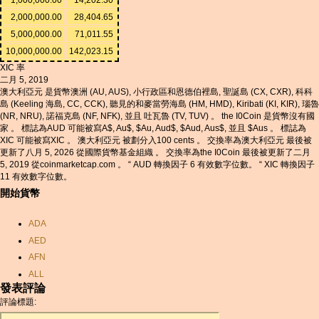
2,000,000.00
28,404.65
5,000,000.00
71,011.55
10,000,000.00
142,023.15
XIC 率
二月 5, 2019
澳大利亞元 是貨幣澳洲 (AU, AUS), 小行政區和恩德伯裡島, 聖誕島 (CX, CXR), 科科
島 (Keeling 海島, CC, CCK), 聽見的和麥當勞海島 (HM, HMD), Kiribati (KI, KIR), 瑙魯
(NR, NRU), 諾福克島 (NF, NFK), 並且 吐瓦魯 (TV, TUV) 。 the I0Coin 是貨幣沒有國
家 。 標誌為AUD 可能被寫A$, Au$, $Au, Aud$, $Aud, Aus$, 並且 $Aus 。 標誌為
XIC 可能被寫XIC 。 澳大利亞元 被劃分入100 cents 。 交換率為澳大利亞元 最後被
更新了八月 5, 2026 從國際貨幣基金組織 。 交換率為the I0Coin 最後被更新了二月
5, 2019 從coinmarketcap.com 。 “ AUD 轉換因子 6 有效數字位數。 “ XIC 轉換因子
11 有效數字位數。
開始貨幣
ADA
AED
AFN
ALL
發表評論
AMD
評論標題:
ANC