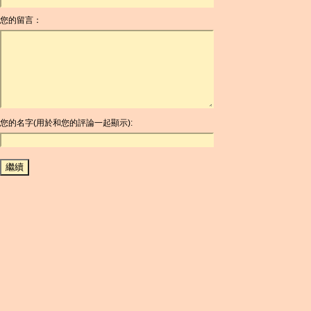
ANG
您的留言：
AOA
ARDR
ARG
ARS
AUD
AUR
AWG
您的名字(用於和您的評論一起顯示):
AZN
BAM
BBD
BCH
BCN
BDT
BET
BGN
BHD
BIF
BLC