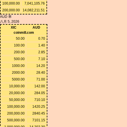
100,000.00
7,041,105.76
200,000.00
14,082,211.51
AUD 率
八月 5, 2026
XIC
AUD
coinmill.com
50.00
0.70
100.00
1.40
200.00
2.85
500.00
7.10
1000.00
14.20
2000.00
28.40
5000.00
71.00
10,000.00
142.00
20,000.00
284.05
50,000.00
710.10
100,000.00
1420.25
200,000.00
2840.45
500,000.00
7101.15
1,000,000.00
14,202.30