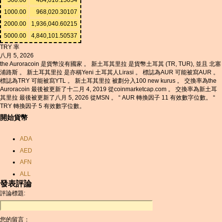
1000.00
968,020.30107
2000.00
1,936,040.60215
5000.00
4,840,101.50537
TRY 率
八月 5, 2026
the Auroracoin 是貨幣沒有國家 。 新土耳其里拉 是貨幣土耳其 (TR, TUR), 並且 北塞
浦路斯 。 新土耳其里拉 是亦稱Yeni 土耳其人Lirasi 。 標誌為AUR 可能被寫AUR 。
標誌為TRY 可能被寫YTL 。 新土耳其里拉 被劃分入100 new kurus 。 交換率為the
Auroracoin 最後被更新了十二月 4, 2019 從coinmarketcap.com 。 交換率為新土耳
其里拉 最後被更新了八月 5, 2026 從MSN 。 “ AUR 轉換因子 11 有效數字位數。 “
TRY 轉換因子 5 有效數字位數。
開始貨幣
ADA
AED
AFN
ALL
發表評論
AMD
評論標題:
ANC
ANG
您的留言：
AOA