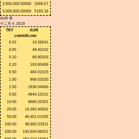
2,000,000.00000
2066.07
5,000,000.00000
5165.18
AUR 率
十二月 4, 2019
TRY
AUR
coinmill.com
0.02
19.36041
0.05
48.40102
0.10
96.80203
0.20
193.60406
0.50
484.01015
1.00
968.02030
2.00
1936.04060
5.00
4840.10151
10.00
9680.20301
20.00
19,360.40602
50.00
48,401.01505
100.00
96,802.03011
200.00
193,604.06021
500.00
484,010.15054