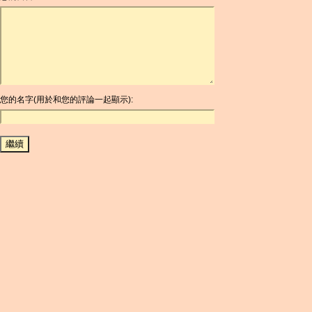
ARDR
ARG
ARS
AUD
AUR
AWG
您的名字(用於和您的評論一起顯示):
AZN
BAM
BBD
BCH
BCN
BDT
BET
BGN
BHD
BIF
BLC
BMD
BNB