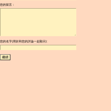
您的留言：
AOA
ARDR
ARG
ARS
AUD
AUR
AWG
您的名字(用於和您的評論一起顯示):
AZN
BAM
BBD
BCH
BCN
BDT
BET
BGN
BHD
BIF
BLC
BMD