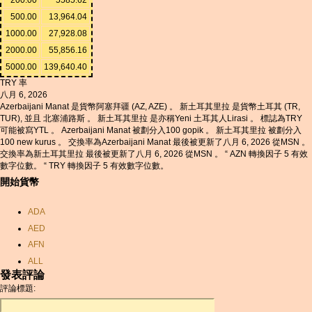
500.00
13,964.04
1000.00
27,928.08
2000.00
55,856.16
5000.00
139,640.40
TRY 率
八月 6, 2026
Azerbaijani Manat 是貨幣阿塞拜疆 (AZ, AZE) 。 新土耳其里拉 是貨幣土耳其 (TR,
TUR), 並且 北塞浦路斯 。 新土耳其里拉 是亦稱Yeni 土耳其人Lirasi 。 標誌為TRY
可能被寫YTL 。 Azerbaijani Manat 被劃分入100 gopik 。 新土耳其里拉 被劃分入
100 new kurus 。 交換率為Azerbaijani Manat 最後被更新了八月 6, 2026 從MSN 。
交換率為新土耳其里拉 最後被更新了八月 6, 2026 從MSN 。 “ AZN 轉換因子 5 有效
數字位數。 “ TRY 轉換因子 5 有效數字位數。
開始貨幣
ADA
AED
AFN
ALL
發表評論
AMD
評論標題:
ANC
ANG