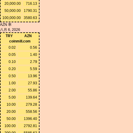
20,000.00
716.13
50,000.00
1790.31
100,000.00
3580.63
AZN 率
八月 6, 2026
TRY
AZN
coinmill.com
0.02
0.56
0.05
1.40
0.10
2.79
0.20
5.59
0.50
13.96
1.00
27.93
2.00
55.86
5.00
139.64
10.00
279.28
20.00
558.56
50.00
1396.40
100.00
2792.81
200.00
5585.62