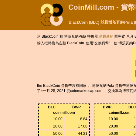
CoinMill.com - 
BlackCoin (BLC) 並且博茨瓦納Pu
這 BlackCoin 和 博茨瓦納Pula 轉換器
是最新的
匯率從 八月 8,
輸入框轉換為左額 BlackCoin. 使用“交換貨幣”，使 博茨瓦納P
the BlackCoin 是貨幣沒有國家 。 博茨瓦納Pula 是貨幣博茨瓦
了=一月 25, 2021 從coinmarketcap.com 。 交換率
BLC
BWP
BWP
BLC
coinmill.com
coinmill.com
10.00
8.84
10.00
1
20.00
17.68
20.00
2
50.00
44.21
50.00
5