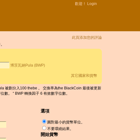
歡迎！
Login
此頁添加您的評論
幣。
博茨瓦納Pula (BWP)
其它國家和貨幣
 被劃分入100 thebe 。 交換率為the BlackCoin 最後被更新
效數字位數。 “ BWP 轉換因子 6 有效數字位數。
選項
圓對最小的貨幣單位。
不要環繞結果。
開始貨幣