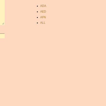
ADA
AED
AFN
ALL
AMD
ANC
ANG
AOA
ARDR
ARG
ARS
AUD
AUR
AWG
AZN
BAM
BBD
BCH