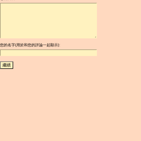
ARDR
ARG
ARS
AUD
AUR
AWG
您的名字(用於和您的評論一起顯示):
AZN
BAM
BBD
BCH
BCN
BDT
BET
BGN
BHD
BIF
BLC
BMD
BNB