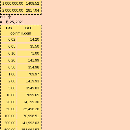
1,000,000.00
1408.52
2,000,000.00
2817.04
BLC 率
=一月 25, 2021
TRY
BLC
coinmill.com
0.02
14.20
0.05
35.50
0.10
71.00
0.20
141.99
0.50
354.98
1.00
709.97
2.00
1419.93
5.00
3549.83
10.00
7099.65
20.00
14,199.30
50.00
35,498.26
100.00
70,996.51
200.00
141,993.03
500.00
354,982.57