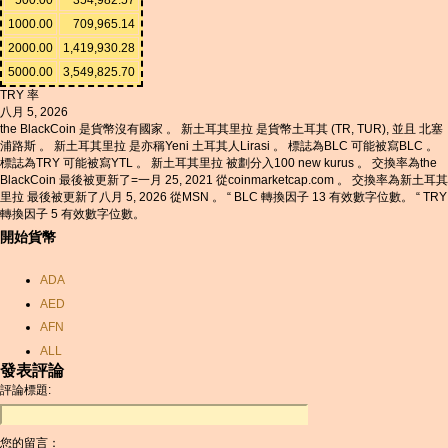
1000.00
709,965.14
2000.00
1,419,930.28
5000.00
3,549,825.70
TRY 率
八月 5, 2026
the BlackCoin 是貨幣沒有國家 。 新土耳其里拉 是貨幣土耳其 (TR, TUR), 並且 北塞
浦路斯 。 新土耳其里拉 是亦稱Yeni 土耳其人Lirasi 。 標誌為BLC 可能被寫BLC 。
標誌為TRY 可能被寫YTL 。 新土耳其里拉 被劃分入100 new kurus 。 交換率為the
BlackCoin 最後被更新了=一月 25, 2021 從coinmarketcap.com 。 交換率為新土耳其
里拉 最後被更新了八月 5, 2026 從MSN 。 “ BLC 轉換因子 13 有效數字位數。 “ TRY
轉換因子 5 有效數字位數。
開始貨幣
ADA
AED
AFN
ALL
發表評論
AMD
評論標題:
ANC
ANG
您的留言：
AOA