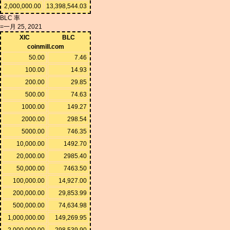
2,000,000.00
13,398,544.03
BLC 率
=一月 25, 2021
XIC
BLC
coinmill.com
50.00
7.46
100.00
14.93
200.00
29.85
500.00
74.63
1000.00
149.27
2000.00
298.54
5000.00
746.35
10,000.00
1492.70
20,000.00
2985.40
50,000.00
7463.50
100,000.00
14,927.00
200,000.00
29,853.99
500,000.00
74,634.98
1,000,000.00
149,269.95
2,000,000.00
298,539.90