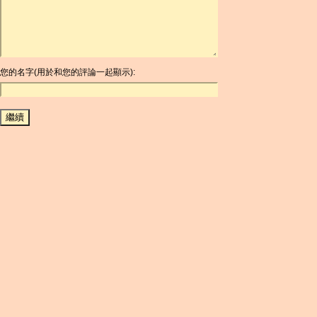
ARG
ARS
AUD
AUR
AWG
您的名字(用於和您的評論一起顯示):
AZN
BAM
BBD
BCH
BCN
BDT
BET
BGN
BHD
BIF
BLC
BMD
BNB
BND