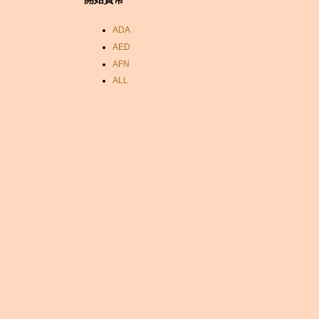
ADA
AED
AFN
ALL
AMD
ANC
ANG
AOA
ARDR
ARG
ARS
AUD
AUR
AWG
AZN
BAM
BBD
BCH