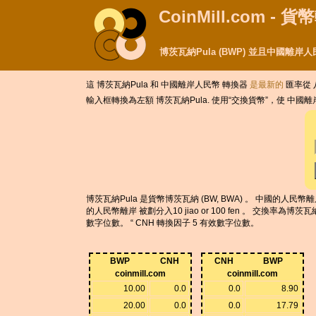
CoinMill.com - 
博茨瓦納Pula (BWP) 並且中國離岸人
這 博茨瓦納Pula 和 中國離岸人民幣 轉換器
是最新的
匯率從 八
輸入框轉換為左額 博茨瓦納Pula. 使用“交換貨幣”，使 中國
博茨瓦納Pula 是貨幣博茨瓦納 (BW, BWA) 。 中國的人民幣離岸 
的人民幣離岸 被劃分入10 jiao or 100 fen 。 交換率為博
數字位數。 “ CNH 轉換因子 5 有效數字位數。
BWP
CNH
CNH
BWP
coinmill.com
coinmill.com
10.00
0.0
0.0
8.90
20.00
0.0
0.0
17.79