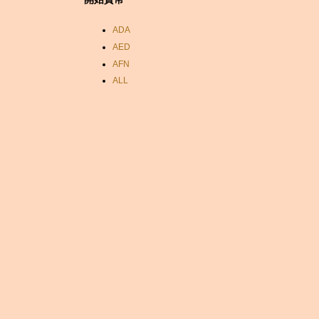
ADA
AED
AFN
ALL
AMD
ANC
ANG
AOA
ARDR
ARG
ARS
AUD
AUR
AWG
AZN
BAM
BBD
BCH