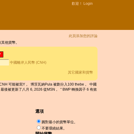
歡迎！
Login
此頁添加您的評論
所有其他貨幣。
中國離岸人民幣 (CNH)
其它國家和貨幣
CNH 可能被寫Y 。 博茨瓦納Pula 被劃分入100 thebe 。 中國
後被更新了八月 6, 2026 從MSN 。 “ BWP 轉換因子 6 有效
選項
圓對最小的貨幣單位。
不要環繞結果。
開始貨幣