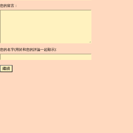
您的留言：
AOA
ARDR
ARG
ARS
AUD
AUR
AWG
您的名字(用於和您的評論一起顯示):
AZN
BAM
BBD
BCH
BCN
BDT
BET
BGN
BHD
BIF
BLC
BMD