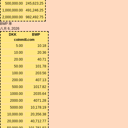
500,000.00
245,623.25
1,000,000.00
491,246.25
2,000,000.00
982,492.75
BWP 率
八月 6, 2026
DKK
BWP
coinmill.com
5.00
10.18
10.00
20.36
20.00
40.71
50.00
101.78
100.00
203.56
200.00
407.13
500.00
1017.82
1000.00
2035.64
2000.00
4071.28
5000.00
10,178.19
10,000.00
20,356.38
20,000.00
40,712.77
50,000.00
101,781.92