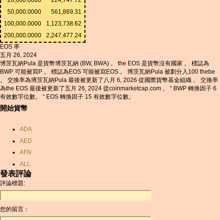
50,000.0000
561,869.31
100,000.0000
1,123,738.62
200,000.0000
2,247,477.24
EOS 率
五月 26, 2024
博茨瓦納Pula 是貨幣博茨瓦納 (BW, BWA) 。 the EOS 是貨幣沒有國家 。 標誌為
BWP 可能被寫P 。 標誌為EOS 可能被寫EOS 。 博茨瓦納Pula 被劃分入100 thebe
。 交換率為博茨瓦納Pula 最後被更新了八月 6, 2026 從國際貨幣基金組織 。 交換率
為the EOS 最後被更新了五月 26, 2024 從coinmarketcap.com 。 “ BWP 轉換因子 6
有效數字位數。 “ EOS 轉換因子 15 有效數字位數。
開始貨幣
ADA
AED
AFN
ALL
發表評論
AMD
評論標題:
ANC
ANG
您的留言：
AOA