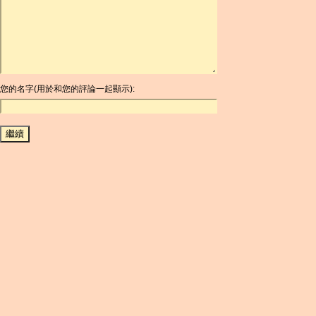
ARDR
ARG
ARS
AUD
AUR
AWG
您的名字(用於和您的評論一起顯示):
AZN
BAM
BBD
BCH
BCN
BDT
BET
BGN
BHD
BIF
BLC
BMD
BNB