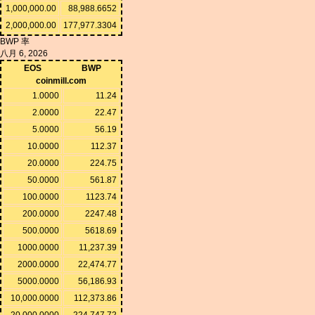
1,000,000.00
88,988.6652
2,000,000.00
177,977.3304
BWP 率
八月 6, 2026
EOS
BWP
coinmill.com
1.0000
11.24
2.0000
22.47
5.0000
56.19
10.0000
112.37
20.0000
224.75
50.0000
561.87
100.0000
1123.74
200.0000
2247.48
500.0000
5618.69
1000.0000
11,237.39
2000.0000
22,474.77
5000.0000
56,186.93
10,000.0000
112,373.86
20,000.0000
224,747.72