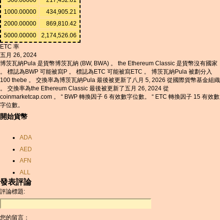
1000.00000
434,905.21
2000.00000
869,810.42
5000.00000
2,174,526.06
ETC 率
五月 26, 2024
博茨瓦納Pula 是貨幣博茨瓦納 (BW, BWA) 。 the Ethereum Classic 是貨幣沒有國家
。 標誌為BWP 可能被寫P 。 標誌為ETC 可能被寫ETC 。 博茨瓦納Pula 被劃分入
100 thebe 。 交換率為博茨瓦納Pula 最後被更新了八月 5, 2026 從國際貨幣基金組織
。 交換率為the Ethereum Classic 最後被更新了五月 26, 2024 從
coinmarketcap.com 。 “ BWP 轉換因子 6 有效數字位數。 “ ETC 轉換因子 15 有效數
字位數。
開始貨幣
ADA
AED
AFN
ALL
發表評論
AMD
評論標題:
ANC
ANG
您的留言：
AOA