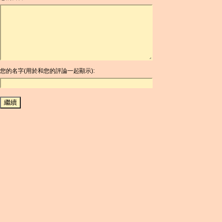
ARDR
ARG
ARS
AUD
AUR
AWG
您的名字(用於和您的評論一起顯示):
AZN
BAM
BBD
BCH
BCN
BDT
BET
BGN
BHD
BIF
BLC
BMD
BNB