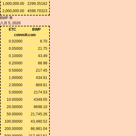
1,000,000.00
2299.35162
2,000,000.00
4598.70323
BWP 率
八月 5, 2026
ETC
BWP
coinmill.com
0.02000
8.70
0.05000
21.75
0.10000
43.49
0.20000
86.98
0.50000
217.45
1.00000
434.91
2.00000
869.81
5.00000
2174.53
10.00000
4349.05
20.00000
8698.10
50.00000
21,745.26
100.00000
43,490.52
200.00000
86,981.04
500.00000
217,452.61