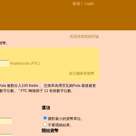
歡迎！
Login
此頁添加您的評論
他貨幣。
Feathercoin (FTC)
其它國家和貨幣
Pula 被劃分入100 thebe 。 交換率為博茨瓦納Pula 最後被更
6 有效數字位數。 “ FTC 轉換因子 11 有效數字位數。
選項
圓對最小的貨幣單位。
不要環繞結果。
開始貨幣