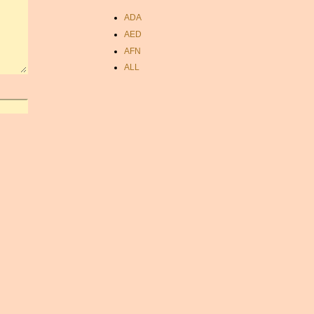
ADA
AED
AFN
ALL
AMD
ANC
ANG
AOA
ARDR
ARG
ARS
AUD
AUR
AWG
AZN
BAM
BBD
BCH