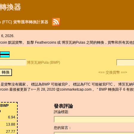
貨幣轉換器
oin (FTC) 貨幣匯率轉換計算器
, 2026.
coin 默認貨幣。 點擊 Feathercoins 或 博茨瓦納Pulas 之間的轉換，貨幣和所有其
博茨瓦納Pula (BWP)
<== 交換貨幣 ==>
ercoin 是貨幣沒有國家 。 標誌為BWP 可能被寫P 。 標誌為FTC 可能被寫FTC 。 博茨瓦納
coin 最後被更新了=一月 28, 2020 從coinmarketcap.com 。 “ BWP 轉換因子 
BWP
發表評論
m
評論標題:
6.94
13.88
您的留言：
27.77