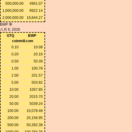
500,000.00
4961.07
1,000,000.00
9922.14
2,000,000.00
19,844.27
BWP 率
八月 6, 2026
GTQ
BWP
coinmill.com
0.10
10.08
0.20
20.16
0.50
50.39
1.00
100.78
2.00
201.57
5.00
503.92
10.00
1007.85
20.00
2015.70
50.00
5039.24
100.00
10,078.48
200.00
20,156.95
500.00
50,392.38
1000.00
100,784.76