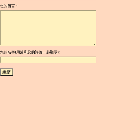
您的留言：
AOA
ARDR
ARG
ARS
AUD
AUR
AWG
您的名字(用於和您的評論一起顯示):
AZN
BAM
BBD
BCH
BCN
BDT
BET
BGN
BHD
BIF
BLC
BMD