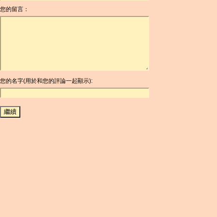
您的留言：
AOA
ARDR
ARG
ARS
AUD
AUR
AWG
您的名字(用於和您的評論一起顯示):
AZN
BAM
BBD
BCH
BCN
BDT
BET
BGN
BHD
BIF
BLC
BMD