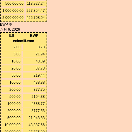
500,000.00
113,927.24
1,000,000.00
227,854.47
2,000,000.00
455,708.94
BWP 率
八月 6, 2026
ILS
BWP
coinmill.com
2.00
8.78
5.00
21.94
10.00
43.89
20.00
87.78
50.00
219.44
100.00
438.88
200.00
877.75
500.00
2194.38
1000.00
4388.77
2000.00
8777.53
5000.00
21,943.83
10,000.00
43,887.66
20,000.00
87,775.32