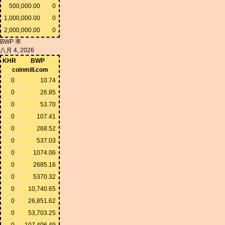
500,000.00
0
1,000,000.00
0
2,000,000.00
0
BWP 率
八月 4, 2026
KHR
BWP
coinmill.com
0
10.74
0
26.85
0
53.70
0
107.41
0
268.52
0
537.03
0
1074.06
0
2685.16
0
5370.32
0
10,740.65
0
26,851.62
0
53,703.25
0
107,406.49