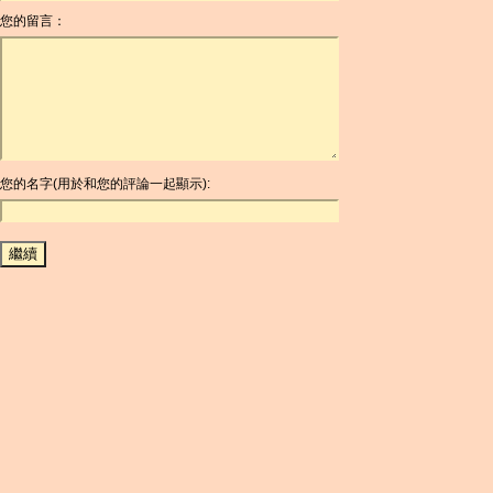
您的留言：
AOA
ARDR
ARG
ARS
AUD
AUR
AWG
您的名字(用於和您的評論一起顯示):
AZN
BAM
BBD
BCH
BCN
BDT
BET
BGN
BHD
BIF
BLC
BMD