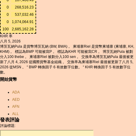
0
268,516.23
0
537,032.46
0
1,074,064.91
100
2,685,162.28
KHR 率
八月 5, 2026
博茨瓦納Pula 是貨幣博茨瓦納 (BW, BWA) 。 柬埔寨Riel 是貨幣柬埔寨 (柬埔寨, KH,
KHM) 。 標誌為BWP 可能被寫P 。 標誌為KHR 可能被寫CR 。 博茨瓦納Pula 被劃
分入100 thebe 。 柬埔寨Riel 被劃分入100 sen 。 交換率為博茨瓦納Pula 最後被更
新了八月 4, 2026 從國際貨幣基金組織 。 交換率為柬埔寨Riel 最後被更新了八月 5,
2026 從MSN 。 “ BWP 轉換因子 6 有效數字位數。 “ KHR 轉換因子 5 有效數字位
數。
開始貨幣
ADA
AED
AFN
ALL
發表評論
AMD
評論標題:
ANC
ANG