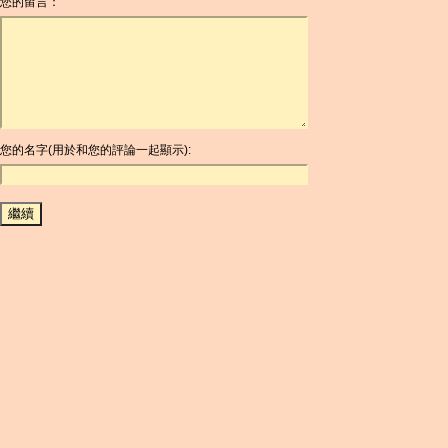
您的留言：
AOA
ARDR
ARG
ARS
AUD
AUR
AWG
您的名字(用於和您的評論一起顯示):
AZN
BAM
BBD
BCH
BCN
BDT
BET
BGN
BHD
BIF
BLC
BMD