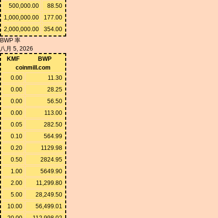
500,000.00
88.50
1,000,000.00
177.00
2,000,000.00
354.00
BWP 率
八月 5, 2026
KMF
BWP
coinmill.com
0.00
11.30
0.00
28.25
0.00
56.50
0.00
113.00
0.05
282.50
0.10
564.99
0.20
1129.98
0.50
2824.95
1.00
5649.90
2.00
11,299.80
5.00
28,249.50
10.00
56,499.01
20.00
112,998.02