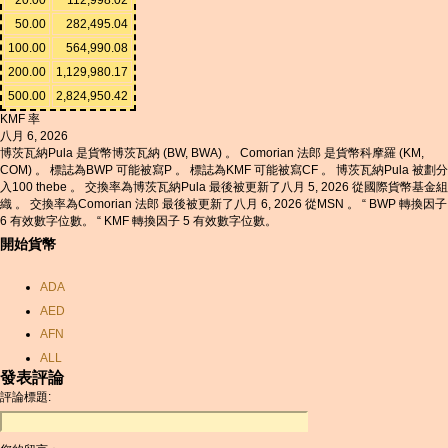
50.00
282,495.04
100.00
564,990.08
200.00
1,129,980.17
500.00
2,824,950.42
KMF 率
八月 6, 2026
博茨瓦納Pula 是貨幣博茨瓦納 (BW, BWA) 。 Comorian 法郎 是貨幣科摩羅 (KM,
COM) 。 標誌為BWP 可能被寫P 。 標誌為KMF 可能被寫CF 。 博茨瓦納Pula 被劃分
入100 thebe 。 交換率為博茨瓦納Pula 最後被更新了八月 5, 2026 從國際貨幣基金組
織 。 交換率為Comorian 法郎 最後被更新了八月 6, 2026 從MSN 。 “ BWP 轉換因子
6 有效數字位數。 “ KMF 轉換因子 5 有效數字位數。
開始貨幣
ADA
AED
AFN
ALL
發表評論
AMD
評論標題:
ANC
ANG