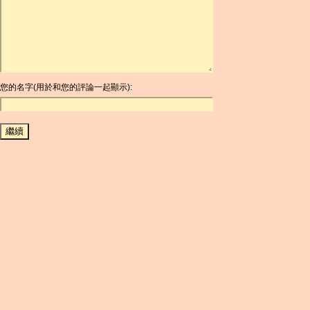
ARDR
ARG
ARS
AUD
AUR
AWG
您的名字(用於和您的評論一起顯示):
AZN
BAM
BBD
BCH
BCN
BDT
BET
BGN
BHD
BIF
BLC
BMD
BNB