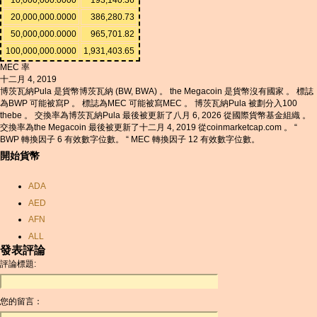
20,000,000.0000
386,280.73
50,000,000.0000
965,701.82
100,000,000.0000
1,931,403.65
MEC 率
十二月 4, 2019
博茨瓦納Pula 是貨幣博茨瓦納 (BW, BWA) 。 the Megacoin 是貨幣沒有國家 。 標誌
為BWP 可能被寫P 。 標誌為MEC 可能被寫MEC 。 博茨瓦納Pula 被劃分入100
thebe 。 交換率為博茨瓦納Pula 最後被更新了八月 6, 2026 從國際貨幣基金組織 。
交換率為the Megacoin 最後被更新了十二月 4, 2019 從coinmarketcap.com 。 “
BWP 轉換因子 6 有效數字位數。 “ MEC 轉換因子 12 有效數字位數。
開始貨幣
ADA
AED
AFN
ALL
發表評論
AMD
評論標題:
ANC
ANG
您的留言：
AOA