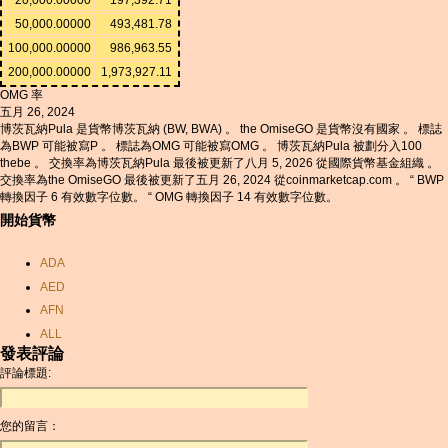
50,000.00000
493,481.78
100,000.00000
986,963.55
200,000.00000
1,973,927.11
OMG 率
五月 26, 2024
博茨瓦納Pula 是貨幣博茨瓦納 (BW, BWA) 。 the OmiseGO 是貨幣沒有國家 。 標誌
為BWP 可能被寫P 。 標誌為OMG 可能被寫OMG 。 博茨瓦納Pula 被劃分入100
thebe 。 交換率為博茨瓦納Pula 最後被更新了八月 5, 2026 從國際貨幣基金組織 。
交換率為the OmiseGO 最後被更新了五月 26, 2024 從coinmarketcap.com 。 “ BWP
轉換因子 6 有效數字位數。 “ OMG 轉換因子 14 有效數字位數。
開始貨幣
ADA
AED
AFN
ALL
發表評論
AMD
評論標題:
ANC
ANG
您的留言：
AOA