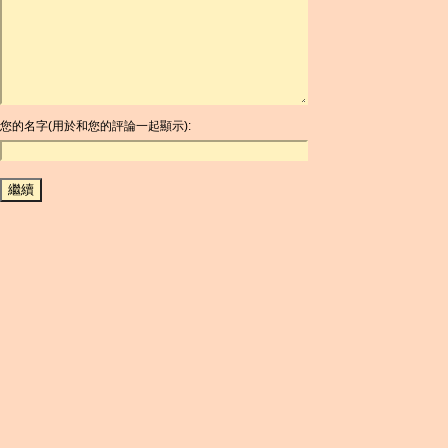
ARDR
ARG
ARS
AUD
AUR
AWG
您的名字(用於和您的評論一起顯示):
AZN
BAM
BBD
BCH
BCN
BDT
BET
BGN
BHD
BIF
BLC
BMD
BNB