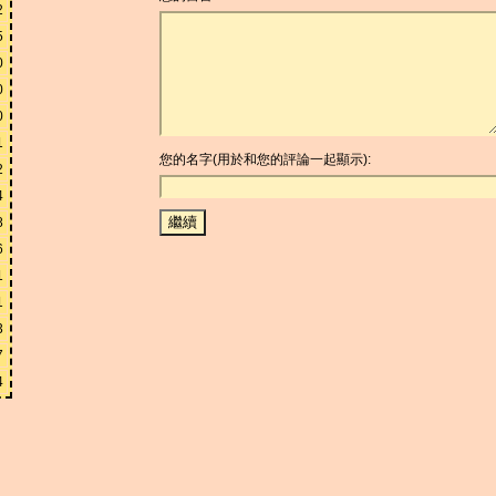
2
5
0
0
0
1
您的名字(用於和您的評論一起顯示):
2
4
8
6
1
1
3
7
4