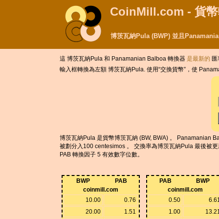
CoinMill.com - 
博茨瓦納Pula (BWP) 並且Panamani
這 博茨瓦納Pula 和 Panamanian Balboa 轉換器
是最新的
匯率
輸入框轉換為左額 博茨瓦納Pula. 使用“交換貨幣”，使 Panaman
博茨瓦納Pula 是貨幣博茨瓦納 (BW, BWA) 。 Panamanian B
被劃分入100 centesimos 。 交換率為博茨瓦納Pula 最後被更
PAB 轉換因子 5 有效數字位數。
BWP
PAB
PAB
BWP
coinmill.com
coinmill.com
10.00
0.76
0.50
6.6
20.00
1.51
1.00
13.2