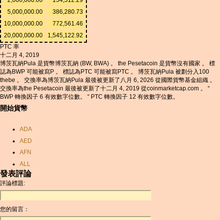
5,000,000.00
386,280.73
10,000,000.00
772,561.46
20,000,000.00
1,545,122.92
PTC 率
十二月 4, 2019
博茨瓦納Pula 是貨幣博茨瓦納 (BW, BWA) 。 the Pesetacoin 是貨幣沒有國家 。 標
誌為BWP 可能被寫P 。 標誌為PTC 可能被寫PTC 。 博茨瓦納Pula 被劃分入100
thebe 。 交換率為博茨瓦納Pula 最後被更新了八月 6, 2026 從國際貨幣基金組織 。
交換率為the Pesetacoin 最後被更新了十二月 4, 2019 從coinmarketcap.com 。 “
BWP 轉換因子 6 有效數字位數。 “ PTC 轉換因子 12 有效數字位數。
開始貨幣
ADA
AED
AFN
ALL
發表評論
AMD
評論標題:
ANC
ANG
您的留言：
AOA