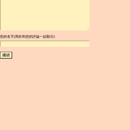
ARDR
ARG
ARS
AUD
AUR
AWG
您的名字(用於和您的評論一起顯示):
AZN
BAM
BBD
BCH
BCN
BDT
BET
BGN
BHD
BIF
BLC
BMD
BNB