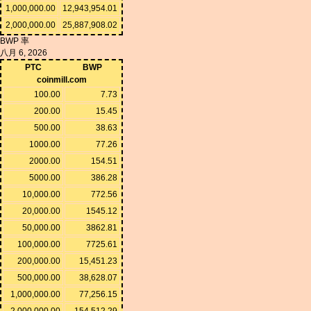
1,000,000.00
12,943,954.01
2,000,000.00
25,887,908.02
BWP 率
八月 6, 2026
PTC
BWP
coinmill.com
100.00
7.73
200.00
15.45
500.00
38.63
1000.00
77.26
2000.00
154.51
5000.00
386.28
10,000.00
772.56
20,000.00
1545.12
50,000.00
3862.81
100,000.00
7725.61
200,000.00
15,451.23
500,000.00
38,628.07
1,000,000.00
77,256.15
2,000,000.00
154,512.29